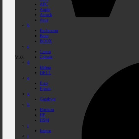
APC
Apple
Asrock
Asus
b
Bachmann
Benq
BOOX
c
Canon
Corsair
Visa
d
Dahua
DELL
e
Eizo
Epson
g
Gigabyte
h
Horizon
HP
HSM
i
Inepro
j