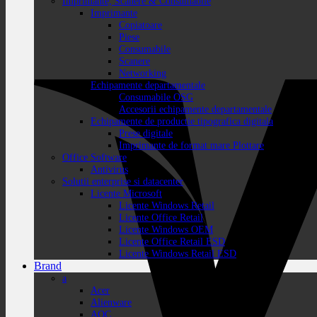
Imprimante, Scanere & Consumabile
Imprimante
Copiatoare
Piese
Consumabile
Scanere
Networking
Echipamente departamentale
Consumabile OSG
Accesorii echipamente departamentale
Echipamente de productie tipografica digitala
Prese digitale
Imprimante de format mare Plottare
Office Software
Antivirus
Solutii enterprise si datacenter
Licente Microsoft
Licente Windows Retail
Licente Office Retail
Licente Windows OEM
Licente Office Retail ESD
Licente Windows Retail ESD
Brand
a
Acer
Alienware
AOC