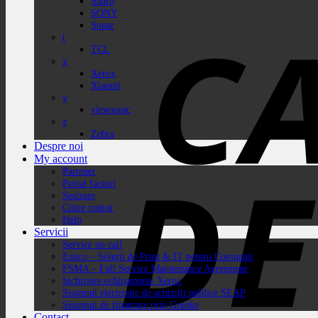
Sharp
SONY
Sopar
t
TCL
x
Xerox
Xiaomi
v
viewsonic
z
Zebra
Despre noi
My account
Partener
Portal facturi
Sesizare
Citire contor
Help
Servicii
Service on call
Estico – Soluții de Print & IT pentru Companii
FSMA – Full Service Maintenance Agreement
Inchiriere echipamente Xerox
Sistemul electronic de achiziții publice SEAP
Sistemul de finanțare prin Grenke
Contact