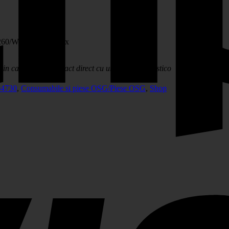
/260/WorkCentre 76xx
?
in care vei lua contact direct cu un consultant Estico
4730
,
Consumabile si piese OSG/Piese OSG
,
Shop