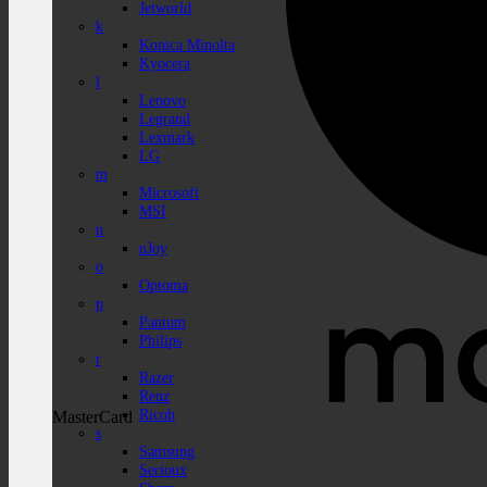
Jetworld
k
Konica Minolta
Kyocera
l
Lenovo
Legrand
Lexmark
LG
m
Microsoft
MSI
n
nJoy
o
Optoma
p
Pantum
Philips
r
Razer
Renz
Ricoh
MasterCard
s
Samsung
Serioux