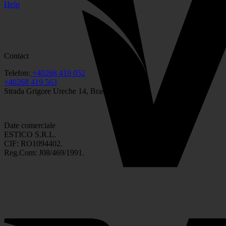
Help
Contact
Telefon:
+40268 419 052
+40268 419 563
Strada Grigore Ureche 14, Brasov
Date comerciale
ESTICO S.R.L.
CIF: RO1094402.
Reg.Com: J08/469/1991.