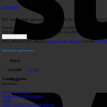
Cere oferta
IBT cleaner blade (inlocuit de 042K92759) for DC240/242/250/252
Doresti publicarea articolului in platforma publica de achizitii publice
Poti adauga produsul in cos sau poti apela la formularul de mai jos pr
Solicită in seap
SKU:
042K94730
Categorii:
Consumabile
,
Obsolete
Etichete:
042K9
Informații suplimentare
Marca
Garantie
12 luni
Familie produs
Stripe
Informatii
Termeni si conditii
Politica de confidentialitate
ANPC
ODR – Online Dispute Resolution