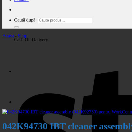
Caută după:
Acasa
-
Shop
Cash On Delivery
042K94730 IBT cleaner assembl