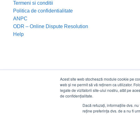
Termeni si conditii
Politica de confidentialitate
ANPC
ODR – Online Dispute Resolution
Help
Acest site web stochează module cookie pe compu
web și ne permit să vă reținem ca utilizator. Fo
legate de vizitatorii site-ului nostru, atât pe ac
de confidențialitate.
Dacă refuzați, informațiile dvs. nu 
reține preferința dvs. de a nu fi urm
©
Estico S.R.L. 2026. Toate drepturile rezervate.