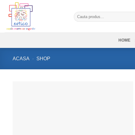
Skip
to
Caută
content
după:
HOME
ACASA
-
SHOP