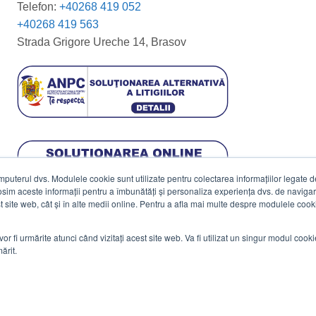
Telefon:
+40268 419 052
+40268 419 563
Strada Grigore Ureche 14, Brasov
terul dvs. Modulele cookie sunt utilizate pentru colectarea informațiilor legate de 
losim aceste informații pentru a îmbunătăți și personaliza experiența dvs. de navigar
est site web, cât și în alte medii online. Pentru a afla mai multe despre modulele cooki
vor fi urmărite atunci când vizitați acest site web. Va fi utilizat un singur modul cook
ărit.