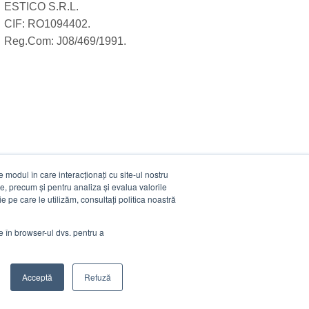
ESTICO S.R.L.
CIF: RO1094402.
Reg.Com: J08/469/1991.
modul în care interacționați cu site-ul nostru
e, precum și pentru analiza și evalua valorile
e pe care le utilizăm, consultați politica noastră
ie în browser-ul dvs. pentru a
Acceptă
Refuză
Visa
MasterCard
Cash
Stripe
Visa
On
Electro