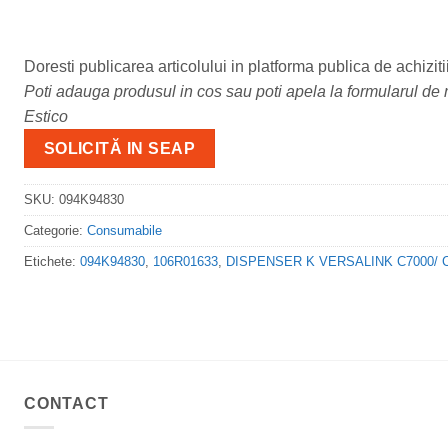
Doresti publicarea articolului in platforma publica de achiziti
Poti adauga produsul in cos sau poti apela la formularul de m
Estico
SOLICITĂ IN SEAP
SKU:
094K94830
Categorie:
Consumabile
Etichete:
094K94830
,
106R01633
,
DISPENSER K VERSALINK C7000/ C7
CONTACT