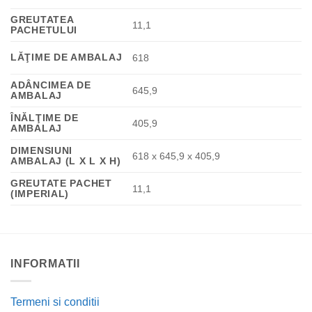
GREUTATEA
11,1
PACHETULUI
LĂŢIME DE AMBALAJ
618
ADÂNCIMEA DE
645,9
AMBALAJ
ÎNĂLŢIME DE
405,9
AMBALAJ
DIMENSIUNI
618 x 645,9 x 405,9
AMBALAJ (L X L X H)
GREUTATE PACHET
11,1
(IMPERIAL)
INFORMATII
Termeni si conditii