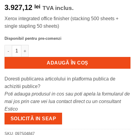
3.927,12
lei
TVA inclus.
Xerox integrated office finisher (stacking 500 sheets +
single stapling 50 sheets)
Disponibil pentru pre-comenzi
Cantitate 097S04847 Xerox integrated finisher pentru VersaLink
ADAUGĂ ÎN COȘ
Doresti publicarea articolului in platforma publica de
achizitii publice?
Poti adauga produsul in cos sau poti apela la formularul de
mai jos prin care vei lua contact direct cu un consultant
Estico
SOLICITĂ IN SEAP
SKU:
097S04847