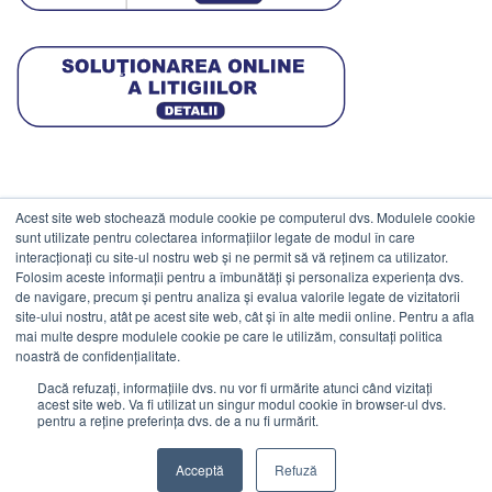
Acest site web stochează module cookie pe computerul dvs. Modulele cookie
DATE COMERCIALE
sunt utilizate pentru colectarea informațiilor legate de modul în care
interacționați cu site-ul nostru web și ne permit să vă reținem ca utilizator.
Folosim aceste informații pentru a îmbunătăți și personaliza experiența dvs.
ESTICO S.R.L.
de navigare, precum și pentru analiza și evalua valorile legate de vizitatorii
CIF: RO1094402.
site-ului nostru, atât pe acest site web, cât și în alte medii online. Pentru a afla
mai multe despre modulele cookie pe care le utilizăm, consultați politica
Reg.Com: J08/469/1991.
noastră de confidențialitate.
Dacă refuzați, informațiile dvs. nu vor fi urmărite atunci când vizitați
acest site web. Va fi utilizat un singur modul cookie în browser-ul dvs.
pentru a reține preferința dvs. de a nu fi urmărit.
Visa
MasterCard
Cash
Stripe
Visa
Acceptă
Refuză
On
Electron
©
Estico S.R.L. 2026. Toate drepturile rezervate.