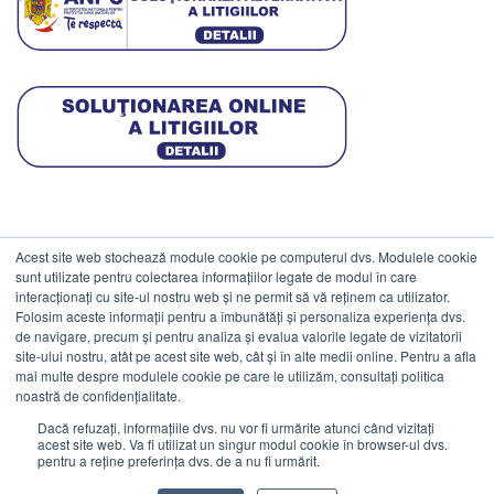
Acest site web stochează module cookie pe computerul dvs. Modulele cookie
DATE COMERCIALE
sunt utilizate pentru colectarea informațiilor legate de modul în care
interacționați cu site-ul nostru web și ne permit să vă reținem ca utilizator.
Folosim aceste informații pentru a îmbunătăți și personaliza experiența dvs.
ESTICO S.R.L.
de navigare, precum și pentru analiza și evalua valorile legate de vizitatorii
CIF: RO1094402.
site-ului nostru, atât pe acest site web, cât și în alte medii online. Pentru a afla
mai multe despre modulele cookie pe care le utilizăm, consultați politica
Reg.Com: J08/469/1991.
noastră de confidențialitate.
Dacă refuzați, informațiile dvs. nu vor fi urmărite atunci când vizitați
acest site web. Va fi utilizat un singur modul cookie în browser-ul dvs.
pentru a reține preferința dvs. de a nu fi urmărit.
Visa
MasterCard
Cash
Stripe
Visa