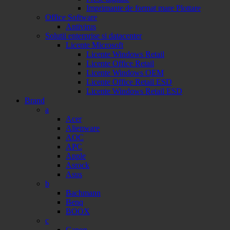
Imprimante de format mare Plottare
Office Software
Antivirus
Solutii enterprise si datacenter
Licente Microsoft
Licente Windows Retail
Licente Office Retail
Licente Windows OEM
Licente Office Retail ESD
Licente Windows Retail ESD
Brand
a
Acer
Alienware
AOC
APC
Apple
Asrock
Asus
b
Bachmann
Benq
BOOX
c
Canon