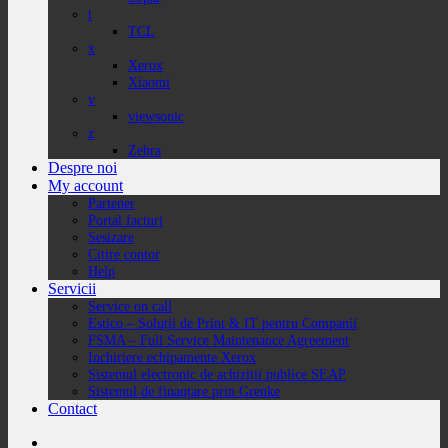
t
TCL
x
Xerox
Xiaomi
v
viewsonic
z
Zebra
Despre noi
My account
Partener
Portal facturi
Sesizare
Citire contor
Help
Servicii
Service on call
Estico – Soluții de Print & IT pentru Companii
FSMA – Full Service Maintenance Agreement
Inchiriere echipamente Xerox
Sistemul electronic de achiziții publice SEAP
Sistemul de finanțare prin Grenke
Contact