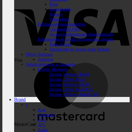
Piese
Consumabile
Scanere
Networking
Echipamente departamentale
Consumabile OSG
Accesorii echipamente departamentale
Echipamente de productie tipografica digitala
Prese digitale
Imprimante de format mare Plottare
Office Software
Antivirus
Visa
Solutii enterprise si datacenter
Licente Microsoft
Licente Windows Retail
Licente Office Retail
Licente Windows OEM
Licente Office Retail ESD
Licente Windows Retail ESD
Brand
a
Acer
Alienware
AOC
MasterCard
APC
Apple