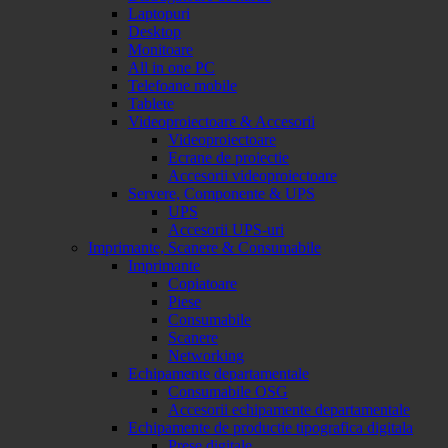
Laptopuri
Desktop
Monitoare
All in one PC
Telefoane mobile
Tablete
Videoproiectoare & Accesorii
Videoproiectoare
Ecrane de proiectie
Accesorii videoproiectoare
Servere, Componente & UPS
UPS
Accesorii UPS-uri
Imprimante, Scanere & Consumabile
Imprimante
Copiatoare
Piese
Consumabile
Scanere
Networking
Echipamente departamentale
Consumabile OSG
Accesorii echipamente departamentale
Echipamente de productie tipografica digitala
Prese digitale