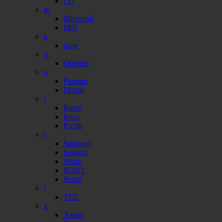
LG
m
Microsoft
MSI
n
nJoy
o
Optoma
p
Pantum
Philips
r
Razer
Renz
Ricoh
s
Samsung
Serioux
Sharp
SONY
Sopar
t
TCL
x
Xerox