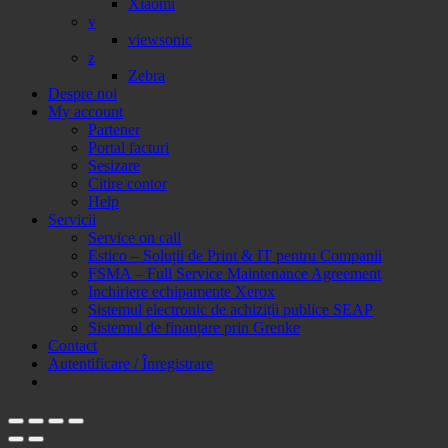
Xiaomi
v
viewsonic
z
Zebra
Despre noi
My account
Partener
Portal facturi
Sesizare
Citire contor
Help
Servicii
Service on call
Estico – Soluții de Print & IT pentru Companii
FSMA – Full Service Maintenance Agreement
Inchiriere echipamente Xerox
Sistemul electronic de achiziții publice SEAP
Sistemul de finanțare prin Grenke
Contact
Autentificare / Înregistrare