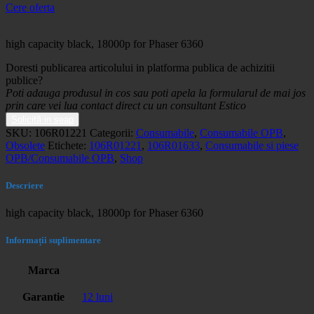
Cere oferta
high capacity black, 18000p for Phaser 6360
Doresti publicarea articolului in platforma publica de achizitii
publice?
Poti adauga produsul in cos sau poti apela la formularul de mai jos
prin care vei lua contact direct cu un consultant Estico
Solicită in seap
SKU:
106R01221
Categorii:
Consumabile
,
Consumabile OPB
,
Obsolete
Etichete:
106R01221
,
106R01633
,
Consumabile si piese
OPB/Consumabile OPB
,
Shop
Descriere
high capacity black, 18000p for Phaser 6360
Informații suplimentare
Marca
Garantie
12 luni