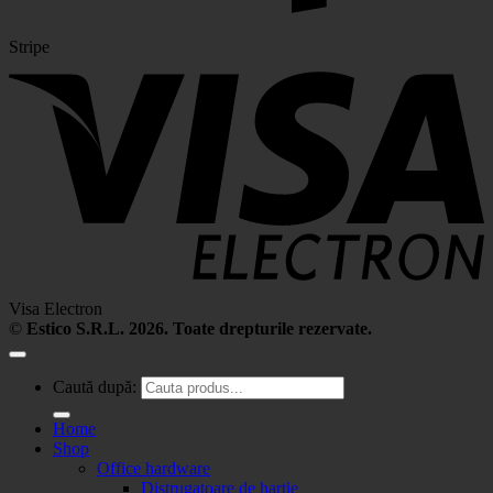
Stripe
Visa Electron
©
Estico S.R.L. 2026. Toate drepturile rezervate.
Caută după:
Home
Shop
Office hardware
Distrugatoare de hartie