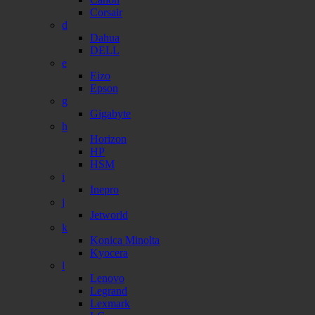
Corsair
d
Dahua
DELL
e
Eizo
Epson
g
Gigabyte
h
Horizon
HP
HSM
i
Inepro
j
Jetworld
k
Konica Minolta
Kyocera
l
Lenovo
Legrand
Lexmark