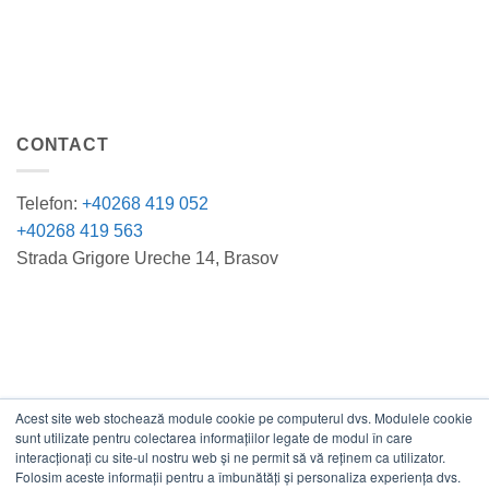
CONTACT
Telefon:
+40268 419 052
+40268 419 563
Strada Grigore Ureche 14, Brasov
Acest site web stochează module cookie pe computerul dvs. Modulele cookie
DATE COMERCIALE
sunt utilizate pentru colectarea informațiilor legate de modul în care
interacționați cu site-ul nostru web și ne permit să vă reținem ca utilizator.
Folosim aceste informații pentru a îmbunătăți și personaliza experiența dvs.
ESTICO S.R.L.