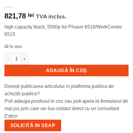
821,78
lei
TVA inclus.
high capacity black, 5500p for Phaser 6510/WorkCentre
6515
22 în stoc
Cantitate 106R03488 Xerox toner capacitate mare black pentru
ADAUGĂ ÎN COȘ
Doresti publicarea articolului in platforma publica de
achizitii publice?
Poti adauga produsul in cos sau poti apela la formularul de
mai jos prin care vei lua contact direct cu un consultant
Estico
SOLICITĂ IN SEAP