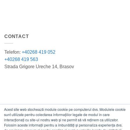
CONTACT
Telefon:
+40268 419 052
+40268 419 563
Strada Grigore Ureche 14, Brasov
Acest site web stochează module cookie pe computerul dvs. Modulele cookie
DATE COMERCIALE
sunt utilizate pentru colectarea informațiilor legate de modul în care
interacționați cu site-ul nostru web și ne permit să vă reținem ca utilizator.
Folosim aceste informații pentru a îmbunătăți și personaliza experiența dvs.
ESTICO S.R.L.