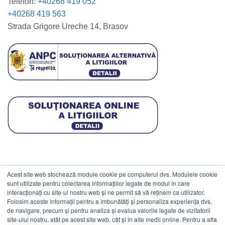
Telefon:
+40268 419 052
+40268 419 563
Strada Grigore Ureche 14, Brasov
Acest site web stochează module cookie pe computerul dvs. Modulele cookie
DATE COMERCIALE
sunt utilizate pentru colectarea informațiilor legate de modul în care
interacționați cu site-ul nostru web și ne permit să vă reținem ca utilizator.
Folosim aceste informații pentru a îmbunătăți și personaliza experiența dvs.
ESTICO S.R.L.
de navigare, precum și pentru analiza și evalua valorile legate de vizitatorii
CIF: RO1094402.
site-ului nostru, atât pe acest site web, cât și în alte medii online. Pentru a afla