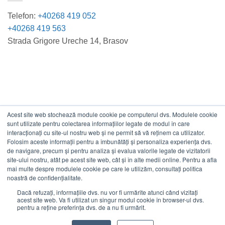
Telefon:
+40268 419 052
+40268 419 563
Strada Grigore Ureche 14, Brasov
Acest site web stochează module cookie pe computerul dvs. Modulele cookie
DATE COMERCIALE
sunt utilizate pentru colectarea informațiilor legate de modul în care
interacționați cu site-ul nostru web și ne permit să vă reținem ca utilizator.
Folosim aceste informații pentru a îmbunătăți și personaliza experiența dvs.
ESTICO S.R.L.
de navigare, precum și pentru analiza și evalua valorile legate de vizitatorii
CIF: RO1094402.
site-ului nostru, atât pe acest site web, cât și în alte medii online. Pentru a afla
mai multe despre modulele cookie pe care le utilizăm, consultați politica
Reg.Com: J08/469/1991.
noastră de confidențialitate.
Dacă refuzați, informațiile dvs. nu vor fi urmărite atunci când vizitați
acest site web. Va fi utilizat un singur modul cookie în browser-ul dvs.
pentru a reține preferința dvs. de a nu fi urmărit.
Visa
MasterCard
Cash
Stripe
Visa