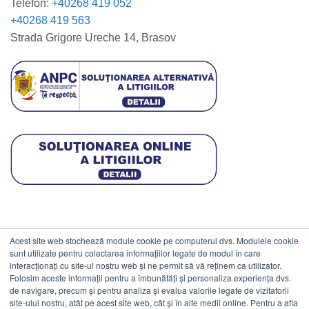
Telefon:
+40268 419 052
+40268 419 563
Strada Grigore Ureche 14, Brasov
Acest site web stochează module cookie pe computerul dvs. Modulele cookie
DATE COMERCIALE
sunt utilizate pentru colectarea informațiilor legate de modul în care
interacționați cu site-ul nostru web și ne permit să vă reținem ca utilizator.
Folosim aceste informații pentru a îmbunătăți și personaliza experiența dvs.
ESTICO S.R.L.
de navigare, precum și pentru analiza și evalua valorile legate de vizitatorii
CIF: RO1094402.
site-ului nostru, atât pe acest site web, cât și în alte medii online. Pentru a afla