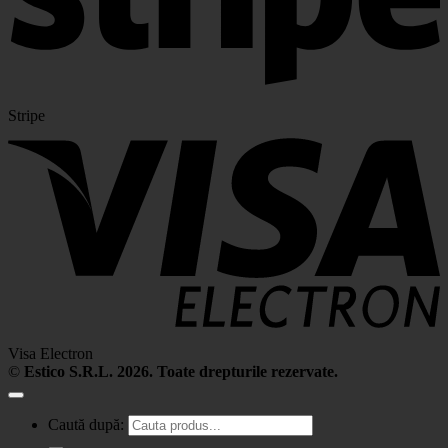
Stripe
Visa Electron
©
Estico S.R.L. 2026. Toate drepturile rezervate.
Caută după: