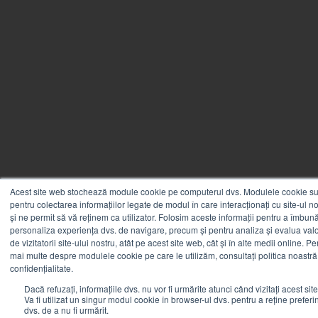
Acest site web stochează module cookie pe computerul dvs. Modulele cookie sun
pentru colectarea informațiilor legate de modul în care interacționați cu site-ul n
și ne permit să vă reținem ca utilizator. Folosim aceste informații pentru a îmbunăt
personaliza experiența dvs. de navigare, precum și pentru analiza și evalua valo
de vizitatorii site-ului nostru, atât pe acest site web, cât și în alte medii online. Pe
mai multe despre modulele cookie pe care le utilizăm, consultați politica noastră
confidențialitate.
Dacă refuzați, informațiile dvs. nu vor fi urmărite atunci când vizitați acest sit
Va fi utilizat un singur modul cookie în browser-ul dvs. pentru a reține preferi
dvs. de a nu fi urmărit.