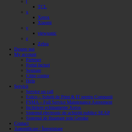
t
TCL
x
Xerox
Xiaomi
v
viewsonic
z
Zebra
Despre noi
My account
Partener
Portal facturi
Sesizare
Citire contor
Help
Servicii
Service on call
Estico – Soluții de Print & IT pentru Companii
FSMA – Full Service Maintenance Agreement
Inchiriere echipamente Xerox
Sistemul electronic de achiziții publice SEAP
Sistemul de finanțare prin Grenke
Contact
Autentificare / Înregistrare