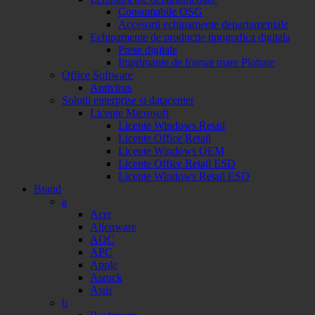
Consumabile OSG
Accesorii echipamente departamentale
Echipamente de productie tipografica digitala
Prese digitale
Imprimante de format mare Plottare
Office Software
Antivirus
Solutii enterprise si datacenter
Licente Microsoft
Licente Windows Retail
Licente Office Retail
Licente Windows OEM
Licente Office Retail ESD
Licente Windows Retail ESD
Brand
a
Acer
Alienware
AOC
APC
Apple
Asrock
Asus
b