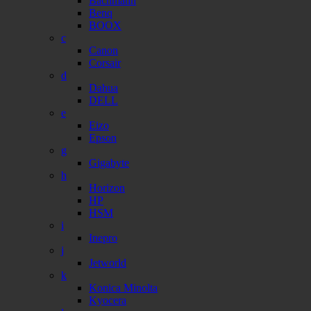
Bachmann
Benq
BOOX
c
Canon
Corsair
d
Dahua
DELL
e
Eizo
Epson
g
Gigabyte
h
Horizon
HP
HSM
i
Inepro
j
Jetworld
k
Konica Minolta
Kyocera