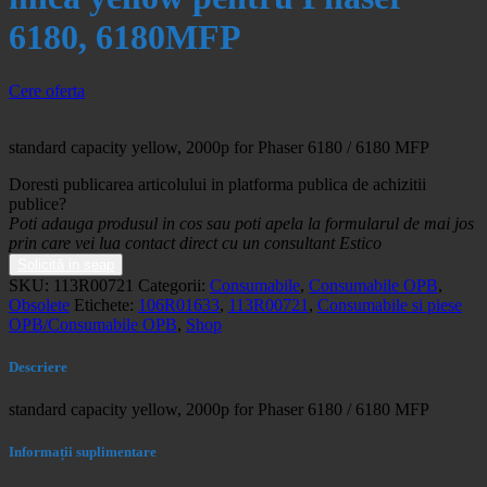
6180, 6180MFP
Cere oferta
standard capacity yellow, 2000p for Phaser 6180 / 6180 MFP
Doresti publicarea articolului in platforma publica de achizitii
publice?
Poti adauga produsul in cos sau poti apela la formularul de mai jos
prin care vei lua contact direct cu un consultant Estico
Solicită in seap
SKU:
113R00721
Categorii:
Consumabile
,
Consumabile OPB
,
Obsolete
Etichete:
106R01633
,
113R00721
,
Consumabile si piese
OPB/Consumabile OPB
,
Shop
Descriere
standard capacity yellow, 2000p for Phaser 6180 / 6180 MFP
Informații suplimentare