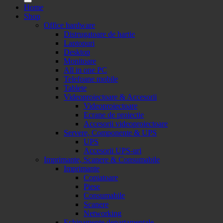
Home
Shop
Office hardware
Distrugatoare de hartie
Laptopuri
Desktop
Monitoare
All in one PC
Telefoane mobile
Tablete
Videoproiectoare & Accesorii
Videoproiectoare
Ecrane de proiectie
Accesorii videoproiectoare
Servere, Componente & UPS
UPS
Accesorii UPS-uri
Imprimante, Scanere & Consumabile
Imprimante
Copiatoare
Piese
Consumabile
Scanere
Networking
Echipamente departamentale