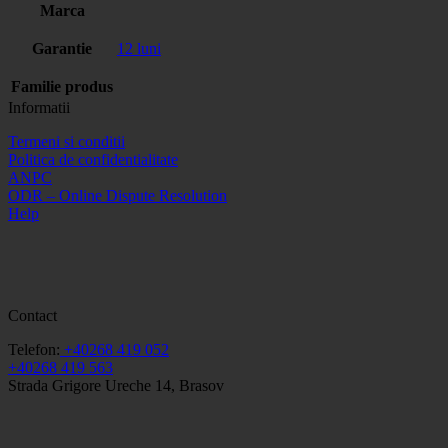
Marca
Garantie
12 luni
Familie produs
Informatii
Termeni si conditii
Politica de confidentialitate
ANPC
ODR – Online Dispute Resolution
Help
Contact
Telefon:
+40268 419 052
+40268 419 563
Strada Grigore Ureche 14, Brasov