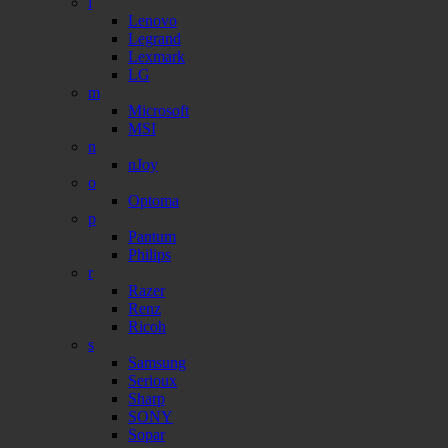
l
Lenovo
Legrand
Lexmark
LG
m
Microsoft
MSI
n
nJoy
o
Optoma
p
Pantum
Philips
r
Razer
Renz
Ricoh
s
Samsung
Serioux
Sharp
SONY
Sopar