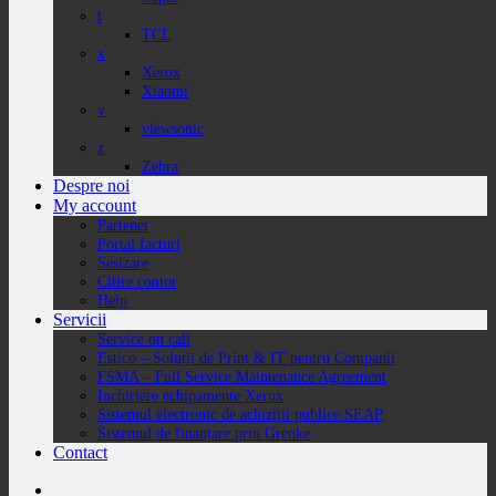
t
TCL
x
Xerox
Xiaomi
v
viewsonic
z
Zebra
Despre noi
My account
Partener
Portal facturi
Sesizare
Citire contor
Help
Servicii
Service on call
Estico – Soluții de Print & IT pentru Companii
FSMA – Full Service Maintenance Agreement
Inchiriere echipamente Xerox
Sistemul electronic de achiziții publice SEAP
Sistemul de finanțare prin Grenke
Contact