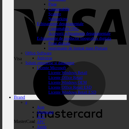
Piese
Consumabile
Scanere
Networking
Echipamente departamentale
Consumabile OSG
Accesorii echipamente departamentale
Echipamente de productie tipografica digitala
Prese digitale
Imprimante de format mare Plottare
Office Software
Antivirus
Visa
Solutii enterprise si datacenter
Licente Microsoft
Licente Windows Retail
Licente Office Retail
Licente Windows OEM
Licente Office Retail ESD
Licente Windows Retail ESD
Brand
a
Acer
Alienware
AOC
MasterCard
APC
Apple