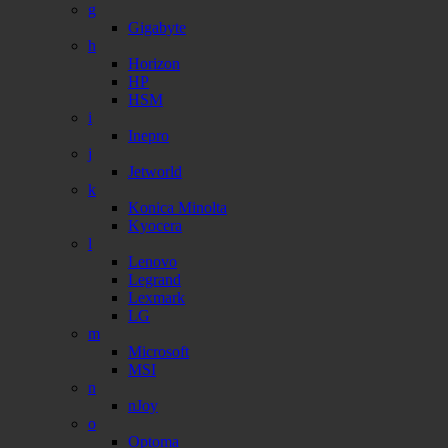
g
Gigabyte
h
Horizon
HP
HSM
i
Inepro
j
Jetworld
k
Konica Minolta
Kyocera
l
Lenovo
Legrand
Lexmark
LG
m
Microsoft
MSI
n
nJoy
o
Optoma