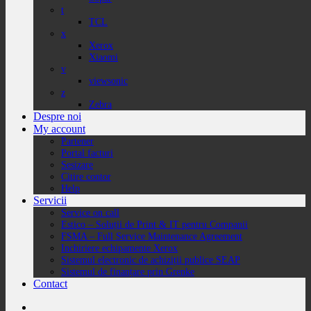
t
TCL
x
Xerox
Xiaomi
v
viewsonic
z
Zebra
Despre noi
My account
Partener
Portal facturi
Sesizare
Citire contor
Help
Servicii
Service on call
Estico – Soluții de Print & IT pentru Companii
FSMA – Full Service Maintenance Agreement
Inchiriere echipamente Xerox
Sistemul electronic de achiziții publice SEAP
Sistemul de finanțare prin Grenke
Contact