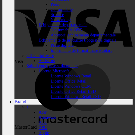
Piese
Consumabile
Scanere
Networking
Echipamente departamentale
Consumabile OSG
Accesorii echipamente departamentale
Echipamente de productie tipografica digitala
Prese digitale
Imprimante de format mare Plottare
Office Software
Antivirus
Visa
Solutii enterprise si datacenter
Licente Microsoft
Licente Windows Retail
Licente Office Retail
Licente Windows OEM
Licente Office Retail ESD
Licente Windows Retail ESD
Brand
a
Acer
Alienware
AOC
MasterCard
APC
Apple