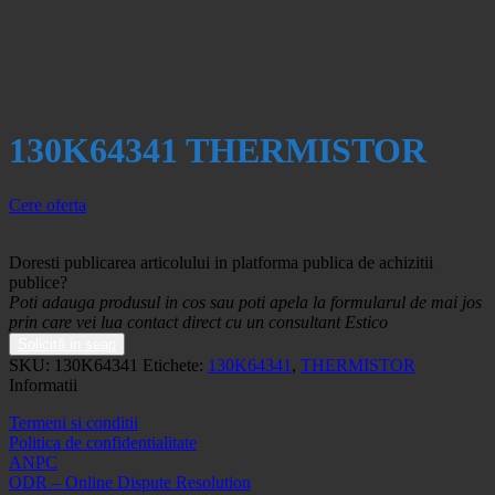
130K64341 THERMISTOR
Cere oferta
Doresti publicarea articolului in platforma publica de achizitii
publice?
Poti adauga produsul in cos sau poti apela la formularul de mai jos
prin care vei lua contact direct cu un consultant Estico
Solicită in seap
SKU:
130K64341
Etichete:
130K64341
,
THERMISTOR
Informatii
Termeni si conditii
Politica de confidentialitate
ANPC
ODR – Online Dispute Resolution