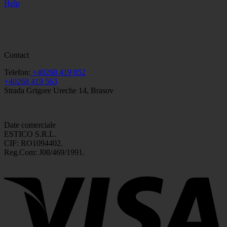
Help
Contact
Telefon:
+40268 419 052
+40268 419 563
Strada Grigore Ureche 14, Brasov
Date comerciale
ESTICO S.R.L.
CIF: RO1094402.
Reg.Com: J08/469/1991.