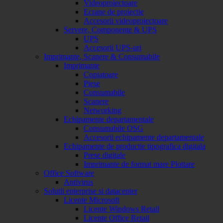
Videoproiectoare
Ecrane de proiectie
Accesorii videoproiectoare
Servere, Componente & UPS
UPS
Accesorii UPS-uri
Imprimante, Scanere & Consumabile
Imprimante
Copiatoare
Piese
Consumabile
Scanere
Networking
Echipamente departamentale
Consumabile OSG
Accesorii echipamente departamentale
Echipamente de productie tipografica digitala
Prese digitale
Imprimante de format mare Plottare
Office Software
Antivirus
Solutii enterprise si datacenter
Licente Microsoft
Licente Windows Retail
Licente Office Retail