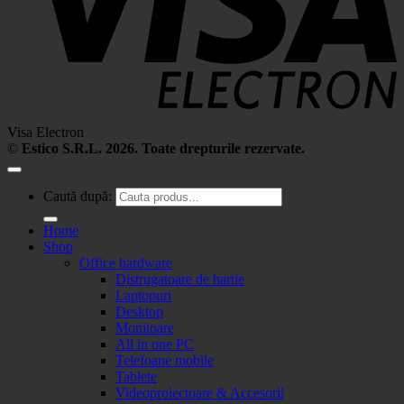
Visa Electron
©
Estico S.R.L. 2026. Toate drepturile rezervate.
Caută după:
Home
Shop
Office hardware
Distrugatoare de hartie
Laptopuri
Desktop
Monitoare
All in one PC
Telefoane mobile
Tablete
Videoproiectoare & Accesorii