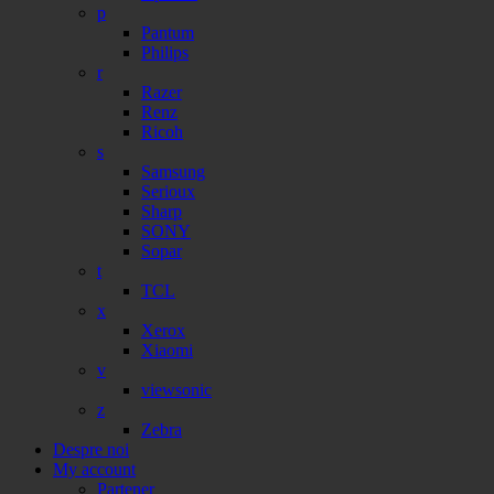
p
Pantum
Philips
r
Razer
Renz
Ricoh
s
Samsung
Serioux
Sharp
SONY
Sopar
t
TCL
x
Xerox
Xiaomi
v
viewsonic
z
Zebra
Despre noi
My account
Partener