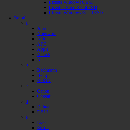
Licente Windows OEM
Licente Office Retail ESD
Licente Windows Retail ESD
Brand
a
Acer
Alienware
AOC
APC
Apple
Asrock
Asus
b
Bachmann
Benq
BOOX
c
Canon
Corsair
d
Dahua
DELL
e
Eizo
Epson