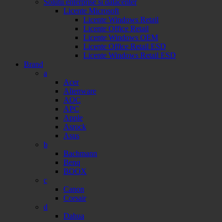
Solutii enterprise si datacenter
Licente Microsoft
Licente Windows Retail
Licente Office Retail
Licente Windows OEM
Licente Office Retail ESD
Licente Windows Retail ESD
Brand
a
Acer
Alienware
AOC
APC
Apple
Asrock
Asus
b
Bachmann
Benq
BOOX
c
Canon
Corsair
d
Dahua