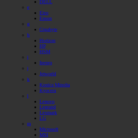
DELL
e
Eizo
Epson
g
Gigabyte
h
Horizon
HP
HSM
i
Inepro
j
Jetworld
k
Konica Minolta
Kyocera
l
Lenovo
Legrand
Lexmark
LG
m
Microsoft
MSI