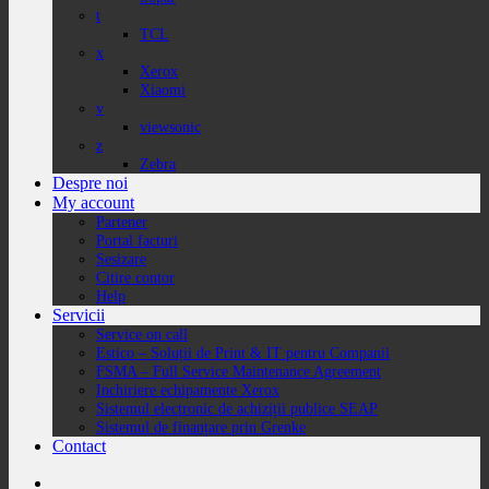
t
TCL
x
Xerox
Xiaomi
v
viewsonic
z
Zebra
Despre noi
My account
Partener
Portal facturi
Sesizare
Citire contor
Help
Servicii
Service on call
Estico – Soluții de Print & IT pentru Companii
FSMA – Full Service Maintenance Agreement
Inchiriere echipamente Xerox
Sistemul electronic de achiziții publice SEAP
Sistemul de finanțare prin Grenke
Contact