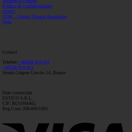
Termeni si conditii
Politica de confidentialitate
ANPC
ODR – Online Dispute Resolution
Help
Contact
Telefon:
+40268 419 052
+40268 419 563
Strada Grigore Ureche 14, Brasov
Date comerciale
ESTICO S.R.L.
CIF: RO1094402.
Reg.Com: J08/469/1991.