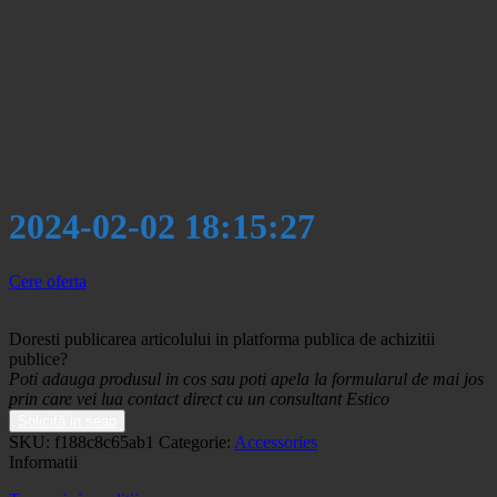
2024-02-02 18:15:27
Cere oferta
Doresti publicarea articolului in platforma publica de achizitii
publice?
Poti adauga produsul in cos sau poti apela la formularul de mai jos
prin care vei lua contact direct cu un consultant Estico
Solicită in seap
SKU:
f188c8c65ab1
Categorie:
Accessories
Informatii