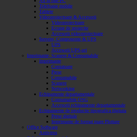
All in one PC
Telefoane mobile
Tablete
Videoproiectoare & Accesorii
Videoproiectoare
Ecrane de proiectie
Accesorii videoproiectoare
Servere, Componente & UPS
UPS
Accesorii UPS-uri
Imprimante, Scanere & Consumabile
Imprimante
Copiatoare
Piese
Consumabile
Scanere
Networking
Echipamente departamentale
Consumabile OSG
Accesorii echipamente departamentale
Echipamente de productie tipografica digitala
Prese digitale
Imprimante de format mare Plottare
Office Software
Antivirus