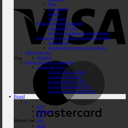
Piese
Consumabile
Scanere
Networking
Echipamente departamentale
Consumabile OSG
Accesorii echipamente departamentale
Echipamente de productie tipografica digitala
Prese digitale
Imprimante de format mare Plottare
Office Software
Antivirus
Visa
Solutii enterprise si datacenter
Licente Microsoft
Licente Windows Retail
Licente Office Retail
Licente Windows OEM
Licente Office Retail ESD
Licente Windows Retail ESD
Brand
a
Acer
Alienware
AOC
MasterCard
APC
Apple