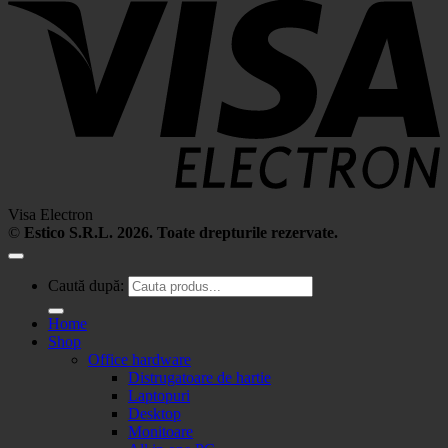
Visa Electron
©
Estico S.R.L. 2026. Toate drepturile rezervate.
Caută după:
Home
Shop
Office hardware
Distrugatoare de hartie
Laptopuri
Desktop
Monitoare