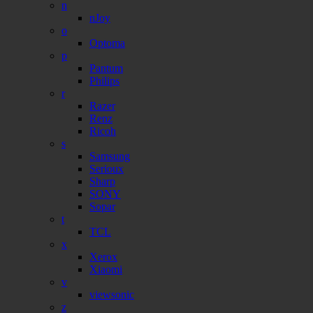
n
nJoy
o
Optoma
p
Pantum
Philips
r
Razer
Renz
Ricoh
s
Samsung
Serioux
Sharp
SONY
Sopar
t
TCL
x
Xerox
Xiaomi
v
viewsonic
z