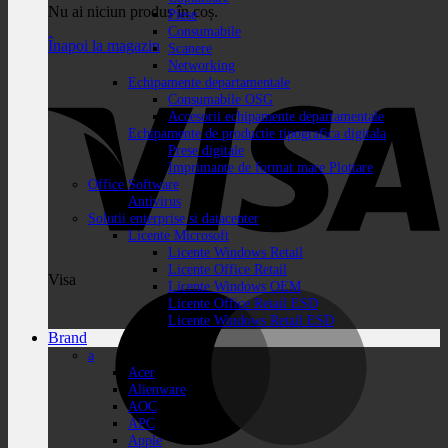
Nu ai niciun produs în coș.
Piese
Consumabile
Înapoi la magazin
Scanere
Networking
Echipamente departamentale
Consumabile OSG
Accesorii echipamente departamentale
Echipamente de productie tipografica digitala
Prese digitale
Imprimante de format mare Plottare
Office Software
Antivirus
Solutii enterprise si datacenter
Licente Microsoft
Licente Windows Retail
Licente Office Retail
Visa
Licente Windows OEM
Licente Office Retail ESD
Licente Windows Retail ESD
Brand
a
Acer
Alienware
AOC
APC
Apple