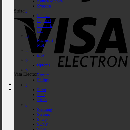
Konica Minolta
Kyocera
Stripe
l
Lenovo
Legrand
Lexmark
LG
m
Microsoft
MSI
n
nJoy
o
Optoma
p
Visa Electron
Pantum
Philips
r
Razer
Renz
Ricoh
s
Samsung
Serioux
Sharp
SONY
Sopar