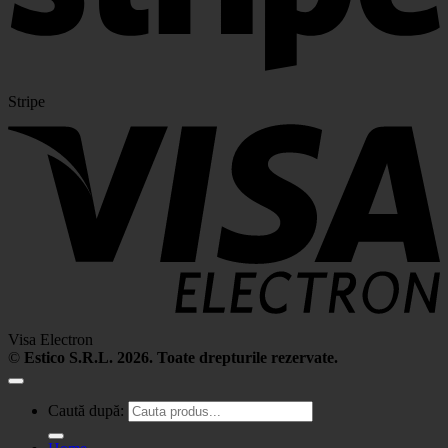
Stripe
Visa Electron
©
Estico S.R.L. 2026. Toate drepturile rezervate.
Caută după: