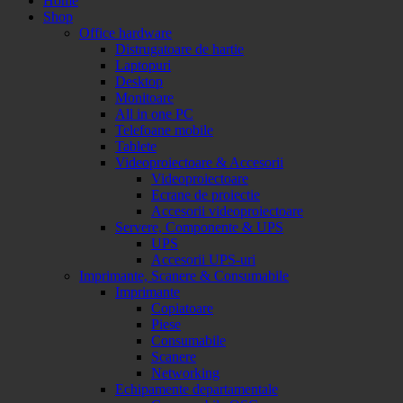
Home
Shop
Office hardware
Distrugatoare de hartie
Laptopuri
Desktop
Monitoare
All in one PC
Telefoane mobile
Tablete
Videoproiectoare & Accesorii
Videoproiectoare
Ecrane de proiectie
Accesorii videoproiectoare
Servere, Componente & UPS
UPS
Accesorii UPS-uri
Imprimante, Scanere & Consumabile
Imprimante
Copiatoare
Piese
Consumabile
Scanere
Networking
Echipamente departamentale