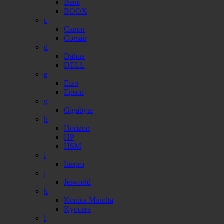
Benq
BOOX
c
Canon
Corsair
d
Dahua
DELL
e
Eizo
Epson
g
Gigabyte
h
Horizon
HP
HSM
i
Inepro
j
Jetworld
k
Konica Minolta
Kyocera
l