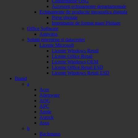
Consumabile OSG
Accesorii echipamente departamentale
Echipamente de productie tipografica digitala
Prese digitale
Imprimante de format mare Plottare
Office Software
Antivirus
Solutii enterprise si datacenter
Licente Microsoft
Licente Windows Retail
Licente Office Retail
Licente Windows OEM
Licente Office Retail ESD
Licente Windows Retail ESD
Brand
a
Acer
Alienware
AOC
APC
Apple
Asrock
Asus
b
Bachmann