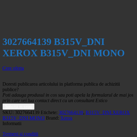
3027664139 B315V_DNI
XEROX B315V_DNI MONO
Cere oferta
Doresti publicarea articolului in platforma publica de achizitii
publice?
Poti adauga produsul in cos sau poti apela la formularul de mai jos
prin care vei lua contact direct cu un consultant Estico
Solicită in seap
SKU:
3027664139
Etichete:
3027664139
,
B315V_DNI XEROX
B315V_DNI MONO
Brand:
Xerox
Informatii
Termeni si conditii