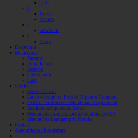
TCL
x
Xerox
Xiaomi
v
viewsonic
z
Zebra
Despre noi
My account
Partener
Portal facturi
Sesizare
Citire contor
Help
Servicii
Service on call
Estico – Soluții de Print & IT pentru Companii
FSMA – Full Service Maintenance Agreement
Inchiriere echipamente Xerox
Sistemul electronic de achiziții publice SEAP
Sistemul de finanțare prin Grenke
Contact
Autentificare / Înregistrare