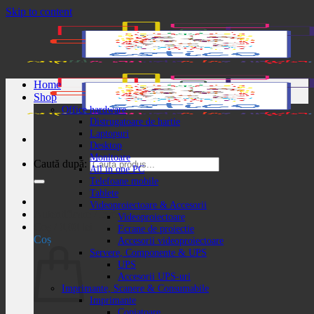
Skip to content
Home
Shop
Office hardware
Distrugatoare de hartie
Laptopuri
Desktop
Monitoare
Caută după:
All in one PC
Telefoane mobile
Tablete
Videoproiectoare & Accesorii
Autentificare / Înregistrare
Videoproiectoare
Coș /
0,00
lei
Ecrane de proiectie
Coș
Accesorii videoproiectoare
Servere, Componente & UPS
UPS
Accesorii UPS-uri
Imprimante, Scanere & Consumabile
Imprimante
Copiatoare