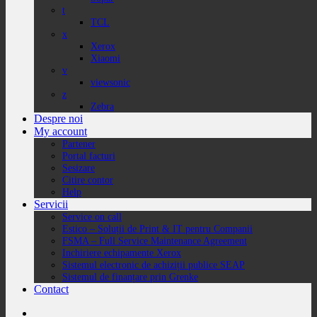
t
TCL
x
Xerox
Xiaomi
v
viewsonic
z
Zebra
Despre noi
My account
Partener
Portal facturi
Sesizare
Citire contor
Help
Servicii
Service on call
Estico – Soluții de Print & IT pentru Companii
FSMA – Full Service Maintenance Agreement
Inchiriere echipamente Xerox
Sistemul electronic de achiziții publice SEAP
Sistemul de finanțare prin Grenke
Contact