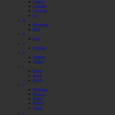
Lenovo
Legrand
Lexmark
LG
m
Microsoft
MSI
n
nJoy
o
Optoma
p
Pantum
Philips
r
Razer
Renz
Ricoh
s
Samsung
Serioux
Sharp
SONY
Sopar
t