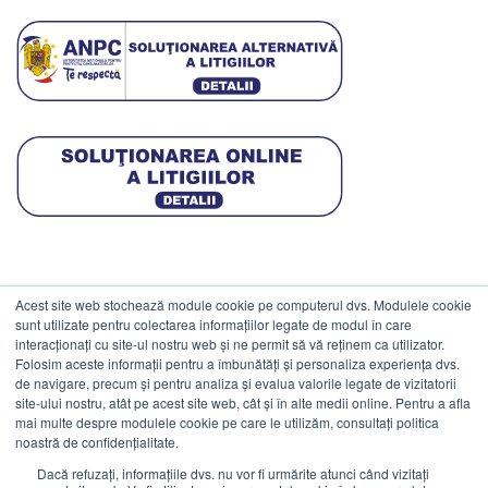
Acest site web stochează module cookie pe computerul dvs. Modulele cookie
DATE COMERCIALE
sunt utilizate pentru colectarea informațiilor legate de modul în care
interacționați cu site-ul nostru web și ne permit să vă reținem ca utilizator.
Folosim aceste informații pentru a îmbunătăți și personaliza experiența dvs.
ESTICO S.R.L.
de navigare, precum și pentru analiza și evalua valorile legate de vizitatorii
CIF: RO1094402.
site-ului nostru, atât pe acest site web, cât și în alte medii online. Pentru a afla
mai multe despre modulele cookie pe care le utilizăm, consultați politica
Reg.Com: J08/469/1991.
noastră de confidențialitate.
Dacă refuzați, informațiile dvs. nu vor fi urmărite atunci când vizitați