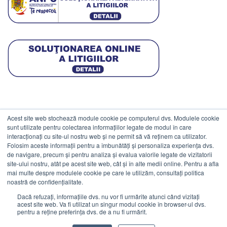
Acest site web stochează module cookie pe computerul dvs. Modulele cookie
DATE COMERCIALE
sunt utilizate pentru colectarea informațiilor legate de modul în care
interacționați cu site-ul nostru web și ne permit să vă reținem ca utilizator.
Folosim aceste informații pentru a îmbunătăți și personaliza experiența dvs.
ESTICO S.R.L.
de navigare, precum și pentru analiza și evalua valorile legate de vizitatorii
CIF: RO1094402.
site-ului nostru, atât pe acest site web, cât și în alte medii online. Pentru a afla
mai multe despre modulele cookie pe care le utilizăm, consultați politica
Reg.Com: J08/469/1991.
noastră de confidențialitate.
Dacă refuzați, informațiile dvs. nu vor fi urmărite atunci când vizitați
acest site web. Va fi utilizat un singur modul cookie în browser-ul dvs.
pentru a reține preferința dvs. de a nu fi urmărit.
Visa
MasterCard
Cash
Stripe
Visa