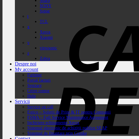
Sharp
SONY
Sopar
t
TCL
x
Xerox
Xiaomi
v
viewsonic
z
Zebra
Despre noi
My account
Partener
Portal facturi
Sesizare
Citire contor
Help
Servicii
Service on call
Estico – Soluții de Print & IT pentru Companii
FSMA – Full Service Maintenance Agreement
Inchiriere echipamente Xerox
Sistemul electronic de achiziții publice SEAP
Sistemul de finanțare prin Grenke
Contact