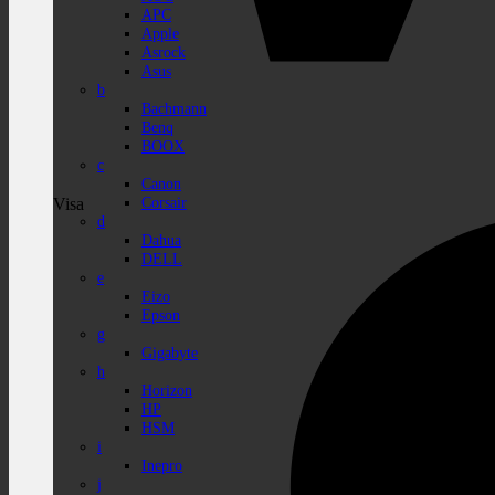
APC
Apple
Asrock
Asus
b
Bachmann
Benq
BOOX
c
Canon
Corsair
Visa
d
Dahua
DELL
e
Eizo
Epson
g
Gigabyte
h
Horizon
HP
HSM
i
Inepro
j