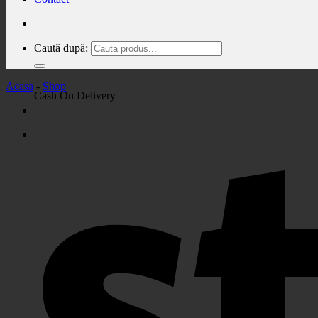
Caută după:
Acasa
-
Shop
Cash On Delivery