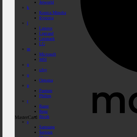
Jetworld
k
Konica Minolta
Kyocera
l
Lenovo
Legrand
Lexmark
LG
m
Microsoft
MSI
n
nJoy
o
Optoma
p
Pantum
Philips
r
Razer
Renz
Ricoh
MasterCard
s
Samsung
Serioux