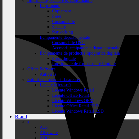
Imprimante, Scanere & Consumabile
Imprimante
Copiatoare
Piese
Consumabile
Scanere
Networking
Echipamente departamentale
Consumabile OSG
Accesorii echipamente departamentale
Echipamente de productie tipografica digitala
Prese digitale
Imprimante de format mare Plottare
Office Software
Antivirus
Solutii enterprise si datacenter
Licente Microsoft
Licente Windows Retail
Licente Office Retail
Licente Windows OEM
Licente Office Retail ESD
Licente Windows Retail ESD
Brand
a
Acer
Alienware
AOC