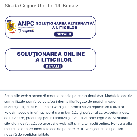
Strada Grigore Ureche 14, Brasov
Acest site web stochează module cookie pe computerul dvs. Modulele cookie
DATE COMERCIALE
sunt utilizate pentru colectarea informațiilor legate de modul în care
interacționați cu site-ul nostru web și ne permit să vă reținem ca utilizator.
Folosim aceste informații pentru a îmbunătăți și personaliza experiența dvs.
ESTICO S.R.L.
de navigare, precum și pentru analiza și evalua valorile legate de vizitatorii
CIF: RO1094402.
site-ului nostru, atât pe acest site web, cât și în alte medii online. Pentru a afla
mai multe despre modulele cookie pe care le utilizăm, consultați politica
Reg.Com: J08/469/1991.
noastră de confidențialitate.