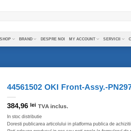
SHOP
BRAND
DESPRE NOI
MY ACCOUNT
SERVICII
44561502 OKI Front-Assy.-PN29
384,96
lei
TVA inclus.
In stoc distributie
Doresti publicarea articolului in platforma publica de achiziti