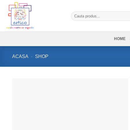
Skip
to
Caută
content
după:
HOME
ACASA
-
SHOP