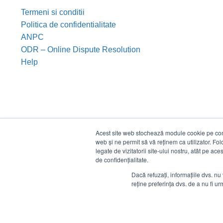
Termeni si conditii
Politica de confidentialitate
ANPC
ODR – Online Dispute Resolution
Help
Acest site web stochează module cookie pe compu
web și ne permit să vă reținem ca utilizator. Fo
legate de vizitatorii site-ului nostru, atât pe ac
de confidențialitate.
Dacă refuzați, informațiile dvs. nu 
reține preferința dvs. de a nu fi urm
©
Estico S.R.L. 2026. Toate drepturile rezervate.