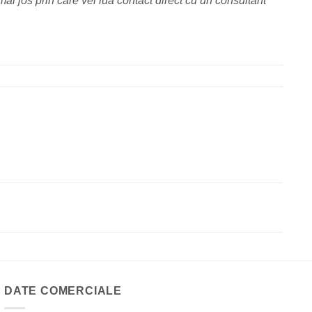
ai jos prin care vei lua contact direct cu un consultant
DATE COMERCIALE