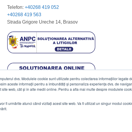
Telefon:
+40268 419 052
+40268 419 563
Strada Grigore Ureche 14, Brasov
terul dvs. Modulele cookie sunt utilizate pentru colectarea informațiilor legate de 
losim aceste informații pentru a îmbunătăți și personaliza experiența dvs. de navigar
est site web, cât și în alte medii online. Pentru a afla mai multe despre modulele cooki
vor fi urmărite atunci când vizitați acest site web. Va fi utilizat un singur modul cook
ărit.