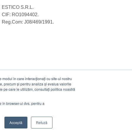
ESTICO S.R.L.
CIF: RO1094402.
Reg.Com: J08/469/1991.
modul în care interacționați cu site-ul nostru
e, precum și pentru analiza și evalua valorile
e pe care le utilizăm, consultați politica noastră
ie în browser-ul dvs. pentru a
Acceptă
Refuză
Visa
MasterCard
Cash
Stripe
Visa
On
Electro