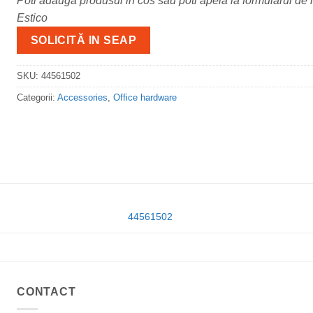
Poti adauga produsul in cos sau poti apela la formularul de m
Estico
SOLICITĂ IN SEAP
SKU:
44561502
Categorii:
Accessories
,
Office hardware
44561502
CONTACT