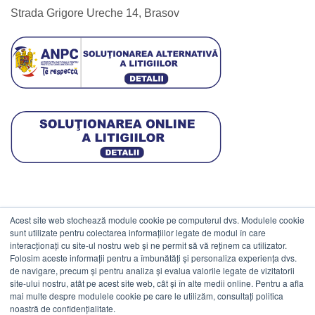
Strada Grigore Ureche 14, Brasov
Acest site web stochează module cookie pe computerul dvs. Modulele cookie
DATE COMERCIALE
sunt utilizate pentru colectarea informațiilor legate de modul în care
interacționați cu site-ul nostru web și ne permit să vă reținem ca utilizator.
Folosim aceste informații pentru a îmbunătăți și personaliza experiența dvs.
ESTICO S.R.L.
de navigare, precum și pentru analiza și evalua valorile legate de vizitatorii
CIF: RO1094402.
site-ului nostru, atât pe acest site web, cât și în alte medii online. Pentru a afla
mai multe despre modulele cookie pe care le utilizăm, consultați politica
Reg.Com: J08/469/1991.
noastră de confidențialitate.