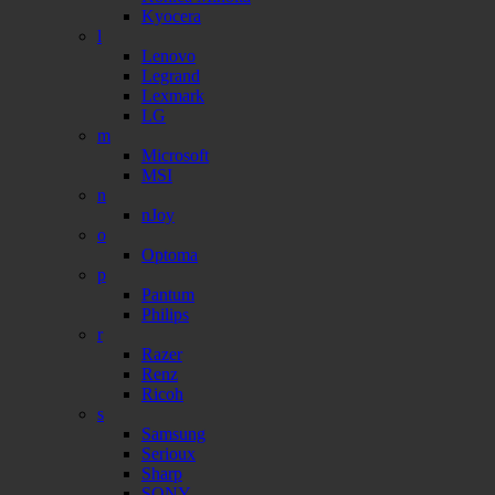
Kyocera
l
Lenovo
Legrand
Lexmark
LG
m
Microsoft
MSI
n
nJoy
o
Optoma
p
Pantum
Philips
r
Razer
Renz
Ricoh
s
Samsung
Serioux
Sharp
SONY