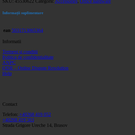
SKU:
45530622
Categorii:
Accessories
,
Office hardware
Informații suplimentare
ean
5031713065364
Informatii
Termeni si conditii
Politica de confidentialitate
ANPC
ODR – Online Dispute Resolution
Help
Contact
Telefon:
+40268 419 052
+40268 419 563
Strada Grigore Ureche 14, Brasov