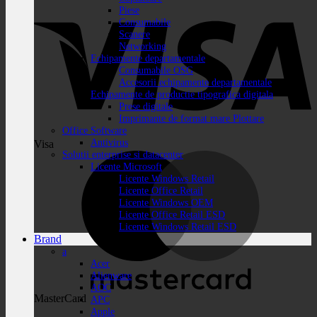
Piese
Consumabile
Scanere
Networking
Echipamente departamentale
Consumabile OSG
Accesorii echipamente departamentale
Echipamente de productie tipografica digitala
Prese digitale
Imprimante de format mare Plottare
Office Software
Antivirus
Visa
Solutii enterprise si datacenter
Licente Microsoft
Licente Windows Retail
Licente Office Retail
Licente Windows OEM
Licente Office Retail ESD
Licente Windows Retail ESD
Brand
a
Acer
Alienware
AOC
MasterCard
APC
Apple