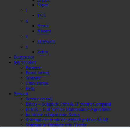
Sopar
t
TCL
x
Xerox
Xiaomi
v
viewsonic
z
Zebra
Despre noi
My account
Partener
Portal facturi
Sesizare
Citire contor
Help
Servicii
Service on call
Estico – Soluții de Print & IT pentru Companii
FSMA – Full Service Maintenance Agreement
Inchiriere echipamente Xerox
Sistemul electronic de achiziții publice SEAP
Sistemul de finanțare prin Grenke