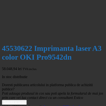
45530622 Imprimanta laser A3
color OKI Pro9542dn
58.048,94
lei
TVA inclus.
In stoc distributie
Doresti publicarea articolului in platforma publica de achizitii
publice?
Poti adauga produsul in cos sau poti apela la formularul de mai jos
prin care vei lua contact direct cu un consultant Estico
Solicită in seap