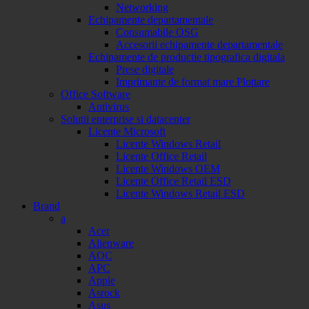
Networking
Echipamente departamentale
Consumabile OSG
Accesorii echipamente departamentale
Echipamente de productie tipografica digitala
Prese digitale
Imprimante de format mare Plottare
Office Software
Antivirus
Solutii enterprise si datacenter
Licente Microsoft
Licente Windows Retail
Licente Office Retail
Licente Windows OEM
Licente Office Retail ESD
Licente Windows Retail ESD
Brand
a
Acer
Alienware
AOC
APC
Apple
Asrock
Asus