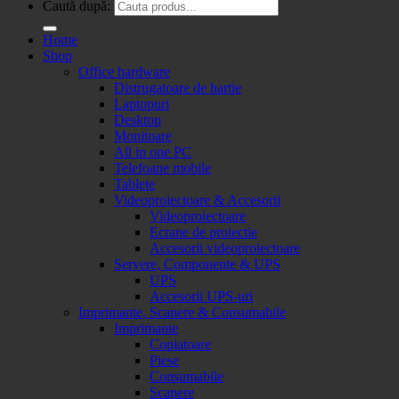
Caută după:
Home
Shop
Office hardware
Distrugatoare de hartie
Laptopuri
Desktop
Monitoare
All in one PC
Telefoane mobile
Tablete
Videoproiectoare & Accesorii
Videoproiectoare
Ecrane de proiectie
Accesorii videoproiectoare
Servere, Componente & UPS
UPS
Accesorii UPS-uri
Imprimante, Scanere & Consumabile
Imprimante
Copiatoare
Piese
Consumabile
Scanere