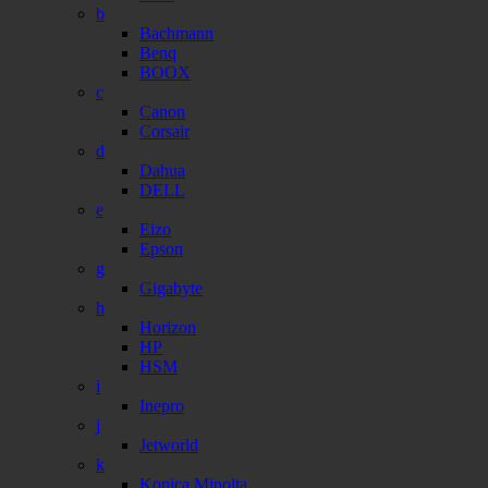
b
Bachmann
Benq
BOOX
c
Canon
Corsair
d
Dahua
DELL
e
Eizo
Epson
g
Gigabyte
h
Horizon
HP
HSM
i
Inepro
j
Jetworld
k
Konica Minolta