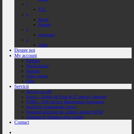
t
TCL
x
Xerox
Xiaomi
v
viewsonic
z
Zebra
Despre noi
My account
Partener
Portal facturi
Sesizare
Citire contor
Help
Servicii
Service on call
Estico – Soluții de Print & IT pentru Companii
FSMA – Full Service Maintenance Agreement
Inchiriere echipamente Xerox
Sistemul electronic de achiziții publice SEAP
Sistemul de finanțare prin Grenke
Contact