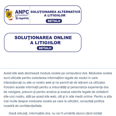
Acest site web stochează module cookie pe computerul dvs. Modulele cookie
DATE COMERCIALE
sunt utilizate pentru colectarea informațiilor legate de modul în care
interacționați cu site-ul nostru web și ne permit să vă reținem ca utilizator.
Folosim aceste informații pentru a îmbunătăți și personaliza experiența dvs.
ESTICO S.R.L.
de navigare, precum și pentru analiza și evalua valorile legate de vizitatorii
CIF: RO1094402.
site-ului nostru, atât pe acest site web, cât și în alte medii online. Pentru a afla
mai multe despre modulele cookie pe care le utilizăm, consultați politica
Reg.Com: J08/469/1991.
noastră de confidențialitate.
Dacă refuzați, informațiile dvs. nu vor fi urmărite atunci când vizitați