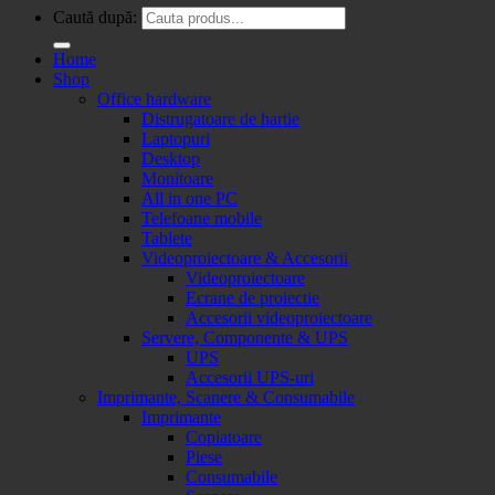
Caută după:
Home
Shop
Office hardware
Distrugatoare de hartie
Laptopuri
Desktop
Monitoare
All in one PC
Telefoane mobile
Tablete
Videoproiectoare & Accesorii
Videoproiectoare
Ecrane de proiectie
Accesorii videoproiectoare
Servere, Componente & UPS
UPS
Accesorii UPS-uri
Imprimante, Scanere & Consumabile
Imprimante
Copiatoare
Piese
Consumabile