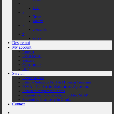
t
TCL
x
Xerox
Xiaomi
v
viewsonic
z
Zebra
Despre noi
My account
Partener
Portal facturi
Sesizare
Citire contor
Help
Servicii
Service on call
Estico – Soluții de Print & IT pentru Companii
FSMA – Full Service Maintenance Agreement
Inchiriere echipamente Xerox
Sistemul electronic de achiziții publice SEAP
Sistemul de finanțare prin Grenke
Contact