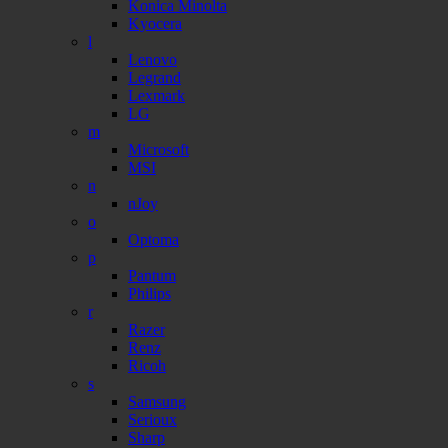
Konica Minolta
Kyocera
l
Lenovo
Legrand
Lexmark
LG
m
Microsoft
MSI
n
nJoy
o
Optoma
p
Pantum
Philips
r
Razer
Renz
Ricoh
s
Samsung
Serioux
Sharp