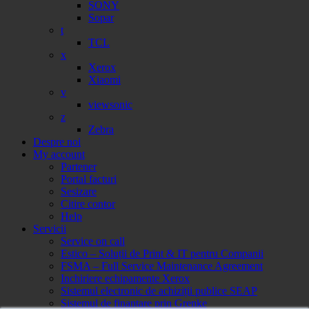
SONY
Sopar
t
TCL
x
Xerox
Xiaomi
v
viewsonic
z
Zebra
Despre noi
My account
Partener
Portal facturi
Sesizare
Citire contor
Help
Servicii
Service on call
Estico – Soluții de Print & IT pentru Companii
FSMA – Full Service Maintenance Agreement
Inchiriere echipamente Xerox
Sistemul electronic de achiziții publice SEAP
Sistemul de finanțare prin Grenke