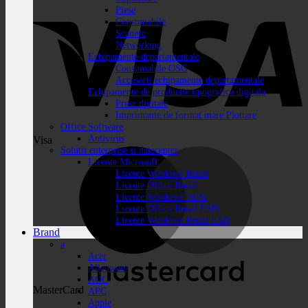
Piese
Consumabile
Scanere
Networking
Echipamente departamentale
Consumabile OSG
Accesorii echipamente departamentale
Echipamente de productie tipografica digitala
Prese digitale
Imprimante de format mare Plottare
Office Software
Antivirus
Visa
Solutii enterprise si datacenter
Licente Microsoft
Licente Windows Retail
Licente Office Retail
Licente Windows OEM
Licente Office Retail ESD
Licente Windows Retail ESD
Brand
a
Acer
Alienware
AOC
MasterCard
APC
Apple