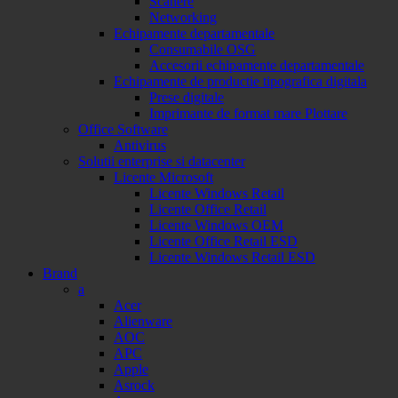
Scanere
Networking
Echipamente departamentale
Consumabile OSG
Accesorii echipamente departamentale
Echipamente de productie tipografica digitala
Prese digitale
Imprimante de format mare Plottare
Office Software
Antivirus
Solutii enterprise si datacenter
Licente Microsoft
Licente Windows Retail
Licente Office Retail
Licente Windows OEM
Licente Office Retail ESD
Licente Windows Retail ESD
Brand
a
Acer
Alienware
AOC
APC
Apple
Asrock