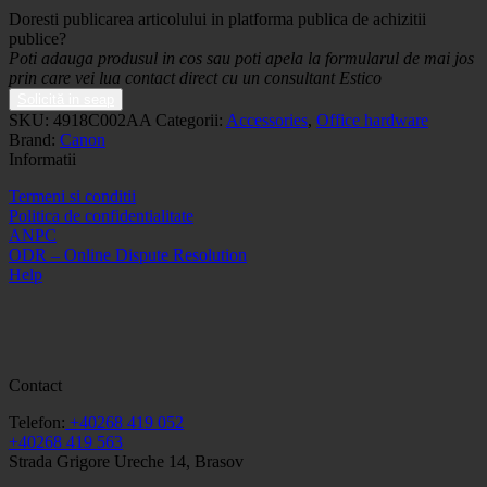
Doresti publicarea articolului in platforma publica de achizitii
publice?
Poti adauga produsul in cos sau poti apela la formularul de mai jos
prin care vei lua contact direct cu un consultant Estico
Solicită in seap
SKU:
4918C002AA
Categorii:
Accessories
,
Office hardware
Brand:
Canon
Informatii
Termeni si conditii
Politica de confidentialitate
ANPC
ODR – Online Dispute Resolution
Help
Contact
Telefon:
+40268 419 052
+40268 419 563
Strada Grigore Ureche 14, Brasov