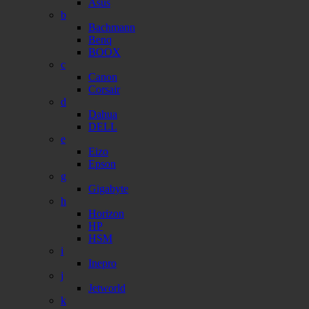
Asus
b
Bachmann
Benq
BOOX
c
Canon
Corsair
d
Dahua
DELL
e
Eizo
Epson
g
Gigabyte
h
Horizon
HP
HSM
i
Inepro
j
Jetworld
k