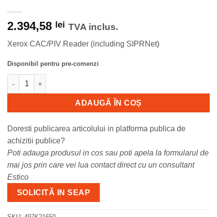
2.394,58
lei
TVA inclus.
Xerox CAC/PIV Reader (including SIPRNet)
Disponibil pentru pre-comenzi
Cantitate 497K21650 Xerox CAC/PIV Reader pentru VersaLink B
ADAUGĂ ÎN COȘ
Doresti publicarea articolului in platforma publica de
achizitii publice?
Poti adauga produsul in cos sau poti apela la formularul de
mai jos prin care vei lua contact direct cu un consultant
Estico
SOLICITĂ IN SEAP
SKU:
497K21650