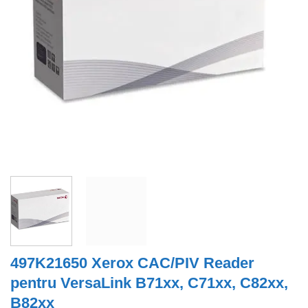
497K21650 Xerox CAC/PIV Reader
pentru VersaLink B71xx, C71xx, C82xx,
B82xx