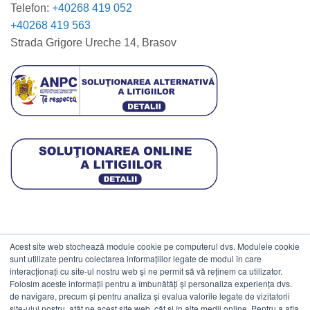
Telefon:
+40268 419 052
+40268 419 563
Strada Grigore Ureche 14, Brasov
Acest site web stochează module cookie pe computerul dvs. Modulele cookie
DATE COMERCIALE
sunt utilizate pentru colectarea informațiilor legate de modul în care
interacționați cu site-ul nostru web și ne permit să vă reținem ca utilizator.
Folosim aceste informații pentru a îmbunătăți și personaliza experiența dvs.
ESTICO S.R.L.
de navigare, precum și pentru analiza și evalua valorile legate de vizitatorii
CIF: RO1094402.
site-ului nostru, atât pe acest site web, cât și în alte medii online. Pentru a afla