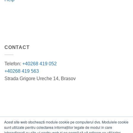
CONTACT
Telefon:
+40268 419 052
+40268 419 563
Strada Grigore Ureche 14, Brasov
Acest site web stochează module cookie pe computerul dvs. Modulele cookie
DATE COMERCIALE
sunt utilizate pentru colectarea informațiilor legate de modul în care
interacționați cu site-ul nostru web și ne permit să vă reținem ca utilizator.