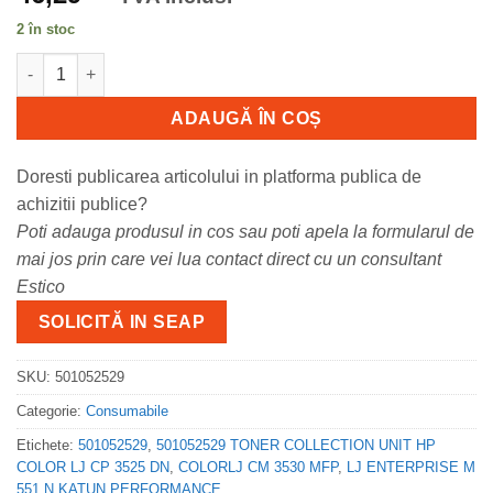
2 în stoc
Cantitate 501052529 501052529 TONER COLLECTION UNIT HP
ADAUGĂ ÎN COȘ
Doresti publicarea articolului in platforma publica de
achizitii publice?
Poti adauga produsul in cos sau poti apela la formularul de
mai jos prin care vei lua contact direct cu un consultant
Estico
SOLICITĂ IN SEAP
SKU:
501052529
Categorie:
Consumabile
Etichete:
501052529
,
501052529 TONER COLLECTION UNIT HP
COLOR LJ CP 3525 DN
,
COLORLJ CM 3530 MFP
,
LJ ENTERPRISE M
551 N KATUN PERFORMANCE