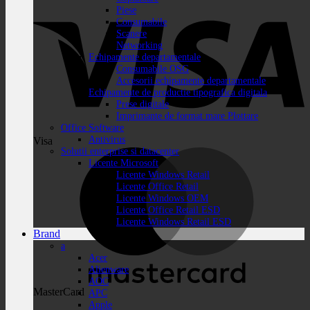
Piese
Consumabile
Scanere
Networking
Echipamente departamentale
Consumabile OSG
Accesorii echipamente departamentale
Echipamente de productie tipografica digitala
Prese digitale
Imprimante de format mare Plottare
Office Software
Antivirus
Visa
Solutii enterprise si datacenter
Licente Microsoft
Licente Windows Retail
Licente Office Retail
Licente Windows OEM
Licente Office Retail ESD
Licente Windows Retail ESD
Brand
a
Acer
Alienware
AOC
MasterCard
APC
Apple