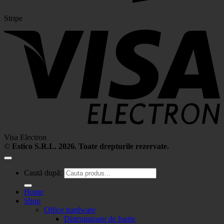
Stripe
Visa Electron
©
Estico S.R.L. 2026. Toate drepturile rezervate.
Caută după:
Home
Shop
Office hardware
Distrugatoare de hartie