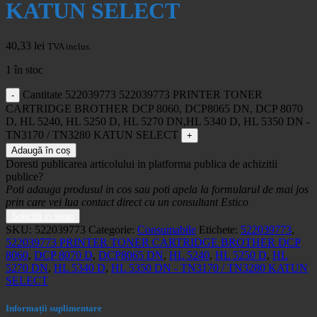
KATUN SELECT
40,33
lei
TVA inclus.
1 în stoc
Cantitate 522039773 522039773 PRINTER TONER
CARTRIDGE BROTHER DCP 8060, DCP8065 DN, DCP 8070
D, HL 5240, HL 5250 D, HL 5270 DN,HL 5340 D, HL 5350 DN -
TN3170 / TN3280 KATUN SELECT
Adaugă în coș
Doresti publicarea articolului in platforma publica de achizitii
publice?
Poti adauga produsul in cos sau poti apela la formularul de mai jos
prin care vei lua contact direct cu un consultant Estico
Solicită in seap
SKU:
522039773
Categorie:
Consumabile
Etichete:
522039773
,
522039773 PRINTER TONER CARTRIDGE BROTHER DCP
8060
,
DCP 8070 D
,
DCP8065 DN
,
HL 5240
,
HL 5250 D
,
HL
5270 DN
,
HL 5340 D
,
HL 5350 DN - TN3170 / TN3280 KATUN
SELECT
Informații suplimentare