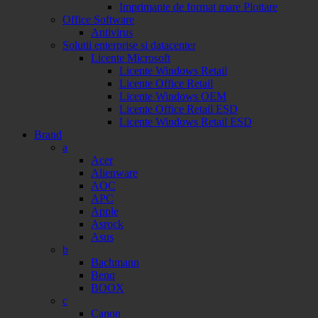
Imprimante de format mare Plottare
Office Software
Antivirus
Solutii enterprise si datacenter
Licente Microsoft
Licente Windows Retail
Licente Office Retail
Licente Windows OEM
Licente Office Retail ESD
Licente Windows Retail ESD
Brand
a
Acer
Alienware
AOC
APC
Apple
Asrock
Asus
b
Bachmann
Benq
BOOX
c
Canon