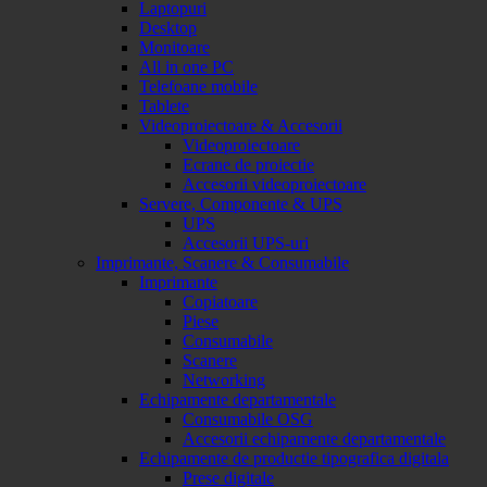
Laptopuri
Desktop
Monitoare
All in one PC
Telefoane mobile
Tablete
Videoproiectoare & Accesorii
Videoproiectoare
Ecrane de proiectie
Accesorii videoproiectoare
Servere, Componente & UPS
UPS
Accesorii UPS-uri
Imprimante, Scanere & Consumabile
Imprimante
Copiatoare
Piese
Consumabile
Scanere
Networking
Echipamente departamentale
Consumabile OSG
Accesorii echipamente departamentale
Echipamente de productie tipografica digitala
Prese digitale