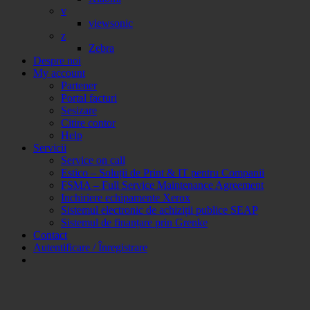
v
viewsonic
z
Zebra
Despre noi
My account
Partener
Portal facturi
Sesizare
Citire contor
Help
Servicii
Service on call
Estico – Soluții de Print & IT pentru Companii
FSMA – Full Service Maintenance Agreement
Inchiriere echipamente Xerox
Sistemul electronic de achiziții publice SEAP
Sistemul de finanțare prin Grenke
Contact
Autentificare / Înregistrare