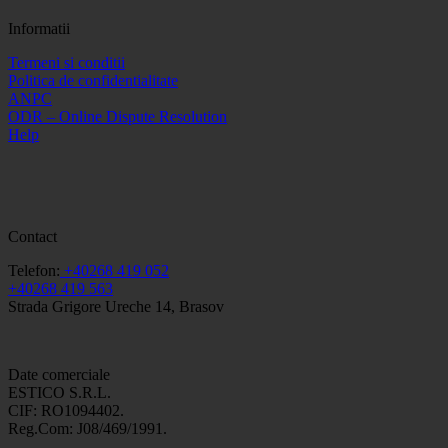
Informatii
Termeni si conditii
Politica de confidentialitate
ANPC
ODR – Online Dispute Resolution
Help
Contact
Telefon:
+40268 419 052
+40268 419 563
Strada Grigore Ureche 14, Brasov
Date comerciale
ESTICO S.R.L.
CIF: RO1094402.
Reg.Com: J08/469/1991.