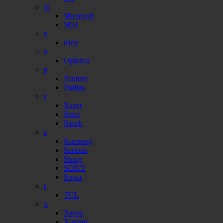
m
Microsoft
MSI
n
nJoy
o
Optoma
p
Pantum
Philips
r
Razer
Renz
Ricoh
s
Samsung
Serioux
Sharp
SONY
Sopar
t
TCL
x
Xerox
Xiaomi