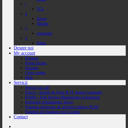
t
TCL
x
Xerox
Xiaomi
v
viewsonic
z
Zebra
Despre noi
My account
Partener
Portal facturi
Sesizare
Citire contor
Help
Servicii
Service on call
Estico – Soluții de Print & IT pentru Companii
FSMA – Full Service Maintenance Agreement
Inchiriere echipamente Xerox
Sistemul electronic de achiziții publice SEAP
Sistemul de finanțare prin Grenke
Contact