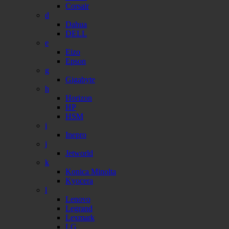
Corsair
d
Dahua
DELL
e
Eizo
Epson
g
Gigabyte
h
Horizon
HP
HSM
i
Inepro
j
Jetworld
k
Konica Minolta
Kyocera
l
Lenovo
Legrand
Lexmark
LG