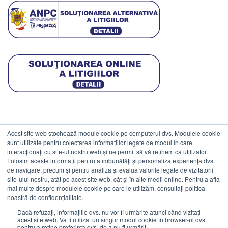
Acest site web stochează module cookie pe computerul dvs. Modulele cookie
DATE COMERCIALE
sunt utilizate pentru colectarea informațiilor legate de modul în care
interacționați cu site-ul nostru web și ne permit să vă reținem ca utilizator.
Folosim aceste informații pentru a îmbunătăți și personaliza experiența dvs.
ESTICO S.R.L.
de navigare, precum și pentru analiza și evalua valorile legate de vizitatorii
CIF: RO1094402.
site-ului nostru, atât pe acest site web, cât și în alte medii online. Pentru a afla
mai multe despre modulele cookie pe care le utilizăm, consultați politica
Reg.Com: J08/469/1991.
noastră de confidențialitate.
Dacă refuzați, informațiile dvs. nu vor fi urmărite atunci când vizitați
acest site web. Va fi utilizat un singur modul cookie în browser-ul dvs.
pentru a reține preferința dvs. de a nu fi urmărit.