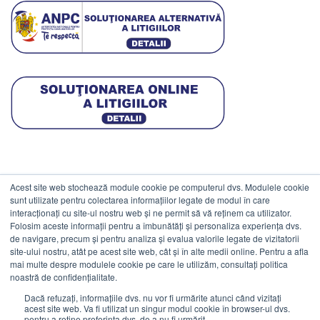
Acest site web stochează module cookie pe computerul dvs. Modulele cookie
DATE COMERCIALE
sunt utilizate pentru colectarea informațiilor legate de modul în care
interacționați cu site-ul nostru web și ne permit să vă reținem ca utilizator.
Folosim aceste informații pentru a îmbunătăți și personaliza experiența dvs.
ESTICO S.R.L.
de navigare, precum și pentru analiza și evalua valorile legate de vizitatorii
CIF: RO1094402.
site-ului nostru, atât pe acest site web, cât și în alte medii online. Pentru a afla
mai multe despre modulele cookie pe care le utilizăm, consultați politica
Reg.Com: J08/469/1991.
noastră de confidențialitate.
Dacă refuzați, informațiile dvs. nu vor fi urmărite atunci când vizitați
acest site web. Va fi utilizat un singur modul cookie în browser-ul dvs.
pentru a reține preferința dvs. de a nu fi urmărit.