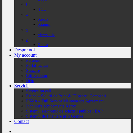
t
TCL
x
Xerox
Xiaomi
v
viewsonic
z
Zebra
Despre noi
My account
Partener
Portal facturi
Sesizare
Citire contor
Help
Servicii
Service on call
Estico – Soluții de Print & IT pentru Companii
FSMA – Full Service Maintenance Agreement
Inchiriere echipamente Xerox
Sistemul electronic de achiziții publice SEAP
Sistemul de finanțare prin Grenke
Contact