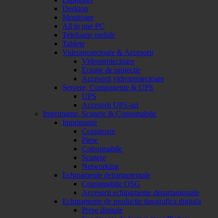
Desktop
Monitoare
All in one PC
Telefoane mobile
Tablete
Videoproiectoare & Accesorii
Videoproiectoare
Ecrane de proiectie
Accesorii videoproiectoare
Servere, Componente & UPS
UPS
Accesorii UPS-uri
Imprimante, Scanere & Consumabile
Imprimante
Copiatoare
Piese
Consumabile
Scanere
Networking
Echipamente departamentale
Consumabile OSG
Accesorii echipamente departamentale
Echipamente de productie tipografica digitala
Prese digitale