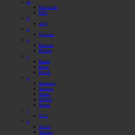
m
Microsoft
MSI
n
nJoy
o
Optoma
p
Pantum
Philips
r
Razer
Renz
Ricoh
s
Samsung
Serioux
Sharp
SONY
Sopar
t
TCL
x
Xerox
Xiaomi