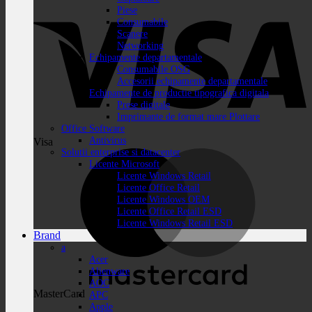
Piese
Consumabile
Scanere
Networking
Echipamente departamentale
Consumabile OSG
Accesorii echipamente departamentale
Echipamente de productie tipografica digitala
Prese digitale
Imprimante de format mare Plottare
Office Software
Antivirus
Visa
Solutii enterprise si datacenter
Licente Microsoft
Licente Windows Retail
Licente Office Retail
Licente Windows OEM
Licente Office Retail ESD
Licente Windows Retail ESD
Brand
a
Acer
Alienware
AOC
MasterCard
APC
Apple