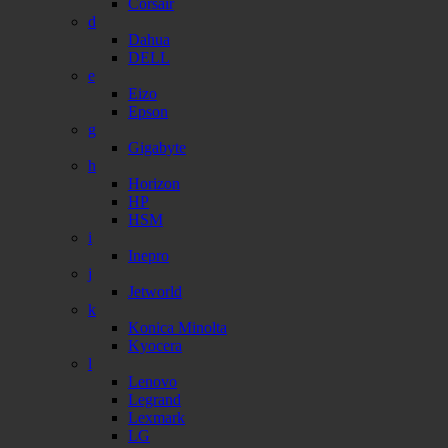
Corsair
d
Dahua
DELL
e
Eizo
Epson
g
Gigabyte
h
Horizon
HP
HSM
i
Inepro
j
Jetworld
k
Konica Minolta
Kyocera
l
Lenovo
Legrand
Lexmark
LG