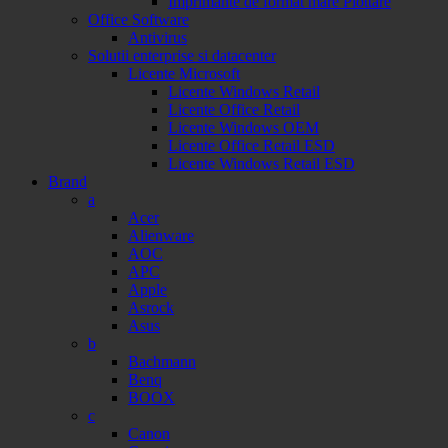
Imprimante de format mare Plottare
Office Software
Antivirus
Solutii enterprise si datacenter
Licente Microsoft
Licente Windows Retail
Licente Office Retail
Licente Windows OEM
Licente Office Retail ESD
Licente Windows Retail ESD
Brand
a
Acer
Alienware
AOC
APC
Apple
Asrock
Asus
b
Bachmann
Benq
BOOX
c
Canon