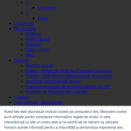
v
viewsonic
z
Zebra
Despre noi
My account
Partener
Portal facturi
Sesizare
Citire contor
Help
Servicii
Service on call
Estico – Soluții de Print & IT pentru Companii
FSMA – Full Service Maintenance Agreement
Inchiriere echipamente Xerox
Sistemul electronic de achiziții publice SEAP
Sistemul de finanțare prin Grenke
Contact
Autentificare / Înregistrare
Acest site web stochează module cookie pe computerul dvs. Modulele cookie
sunt utilizate pentru colectarea informațiilor legate de modul în care
interacționați cu site-ul nostru web și ne permit să vă reținem ca utilizator.
Folosim aceste informații pentru a îmbunătăți și personaliza experiența dvs.