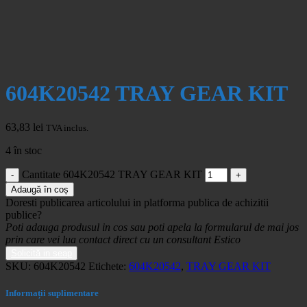
604K20542 TRAY GEAR KIT
63,83
lei
TVA inclus.
4 în stoc
Cantitate 604K20542 TRAY GEAR KIT
Adaugă în coș
Doresti publicarea articolului in platforma publica de achizitii
publice?
Poti adauga produsul in cos sau poti apela la formularul de mai jos
prin care vei lua contact direct cu un consultant Estico
Solicită in seap
SKU:
604K20542
Etichete:
604K20542
,
TRAY GEAR KIT
Informații suplimentare