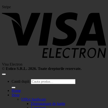
Stripe
Visa Electron
©
Estico S.R.L. 2026. Toate drepturile rezervate.
Caută după:
Home
Shop
Office hardware
Distrugatoare de hartie
Laptopuri