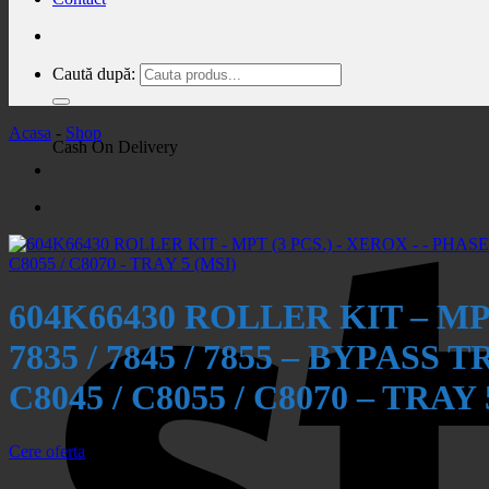
Caută după:
Acasa
-
Shop
Cash On Delivery
604K66430 ROLLER KIT – MPT 
7835 / 7845 / 7855 – BYPASS
C8045 / C8055 / C8070 – TRAY 
Cere oferta