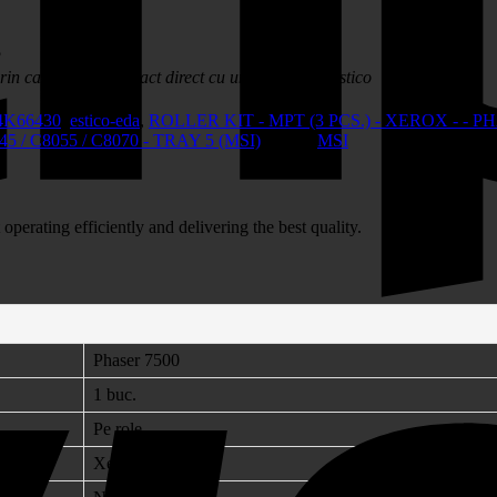
?
in care vei lua contact direct cu un consultant Estico
4K66430
,
estico-eda
,
ROLLER KIT - MPT (3 PCS.) - XEROX - - PHAS
 / C8055 / C8070 - TRAY 5 (MSI)
Brand:
MSI
erating efficiently and delivering the best quality.
Phaser 7500
1 buc.
Pe role
Xerox