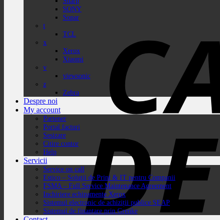
Sharp
SONY
Sopar
t
TCL
x
Xerox
Xiaomi
v
viewsonic
z
Zebra
Despre noi
My account
Partener
Portal facturi
Sesizare
Citire contor
Help
Servicii
Service on call
Estico – Soluții de Print & IT pentru Companii
FSMA – Full Service Maintenance Agreement
Inchiriere echipamente Xerox
Sistemul electronic de achiziții publice SEAP
Sistemul de finanțare prin Grenke
Contact