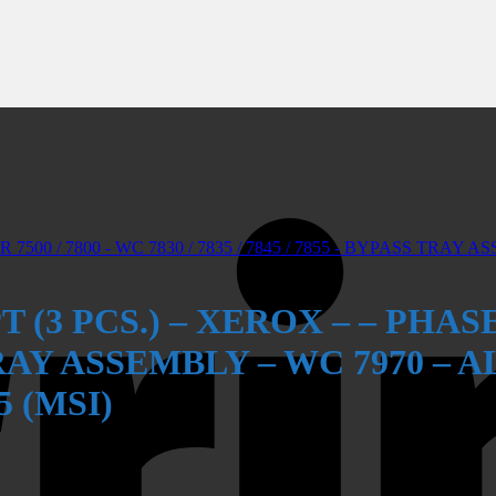
(3 PCS.) – XEROX – – PHASER 
 TRAY ASSEMBLY – WC 7970 – A
5 (MSI)