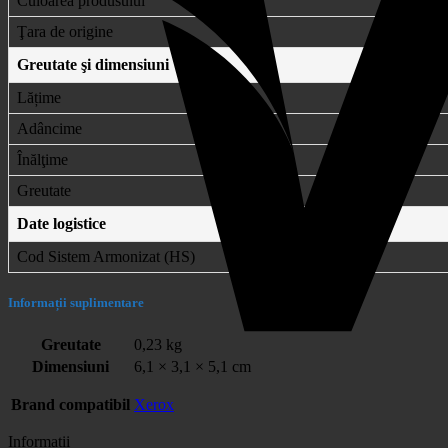
Culoarea produsului
Ţara de origine
Greutate şi dimensiuni
Lățime
Adâncime
Înălţime
Greutate
Date logistice
Cod Sistem Armonizat (HS)
Informații suplimentare
Greutate
0,23 kg
Dimensiuni
6,1 × 3,1 × 5,1 cm
Brand compatibil
Xerox
Informatii