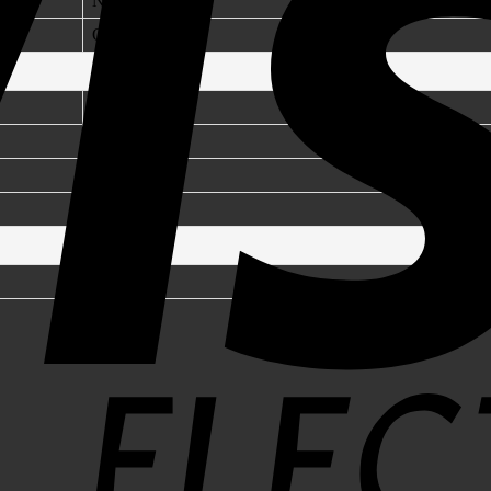
Negru, Portocală
Olanda
30,5 mm
61 mm
50,8 mm
230 g
84439990