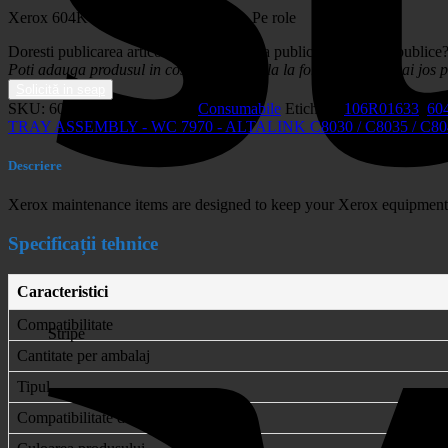
Xerox 604K66430 cartuș toner 1 buc. Pe role
Doresti publicarea articolului in platforma publica de achizitii publice
Poti adauga produsul in cos sau poti apela la formularul de mai jos pr
Solicită in seap
SKU:
604K66430
Categorie:
Consumabile
Etichete:
106R01633
,
60
TRAY ASSEMBLY - WC 7970 - ALTALINK C8030 / C8035 / C8045
Descriere
Xerox maintenance items are designed to keep your Xerox equipment op
Specificații tehnice
Caracteristici
Compatibilitate
Stripe
Cantitate per ambalaj
Tipul
Compatibilitate de marca