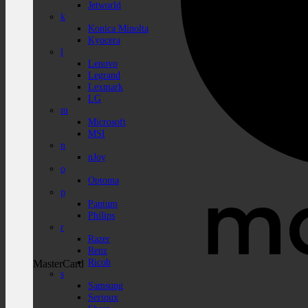
Jetworld
k
Konica Minolta
Kyocera
l
Lenovo
Legrand
Lexmark
LG
m
Microsoft
MSI
n
nJoy
o
Optoma
p
Pantum
Philips
r
Razer
Renz
Ricoh
MasterCard
s
Samsung
Serioux