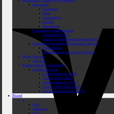
Imprimante, Scanere & Consumabile
Imprimante
Copiatoare
Piese
Consumabile
Scanere
Networking
Echipamente departamentale
Consumabile OSG
Accesorii echipamente departamentale
Echipamente de productie tipografica digitala
Prese digitale
Imprimante de format mare Plottare
Office Software
Antivirus
Solutii enterprise si datacenter
Licente Microsoft
Licente Windows Retail
Licente Office Retail
Licente Windows OEM
Licente Office Retail ESD
Licente Windows Retail ESD
Brand
a
Acer
Alienware
AOC