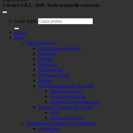
©
Estico S.R.L. 2026. Toate drepturile rezervate.
Caută după:
Home
Shop
Office hardware
Distrugatoare de hartie
Laptopuri
Desktop
Monitoare
All in one PC
Telefoane mobile
Tablete
Videoproiectoare & Accesorii
Videoproiectoare
Ecrane de proiectie
Accesorii videoproiectoare
Servere, Componente & UPS
UPS
Accesorii UPS-uri
Imprimante, Scanere & Consumabile
Imprimante