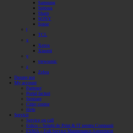
Samsung
Serioux
Sharp
SONY
Sopar
t
TCL
x
Xerox
Xiaomi
v
viewsonic
z
Zebra
Despre noi
My account
Partener
Portal facturi
Sesizare
Citire contor
Help
Servicii
Service on call
Estico – Soluții de Print & IT pentru Companii
FSMA – Full Service Maintenance Agreement