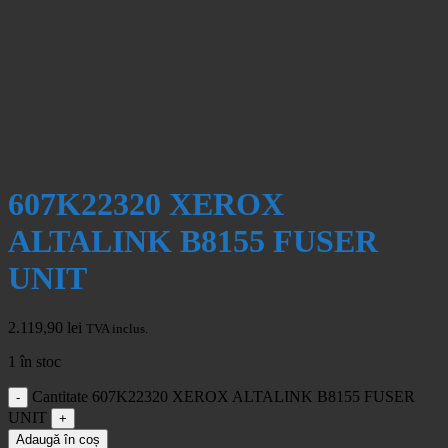
607K22320 XEROX
ALTALINK B8155 FUSER
UNIT
2.119,90
lei
TVA inclus.
1 în stoc
Cantitate 607K22320 XEROX ALTALINK B8155 FUSER
UNIT
Adaugă în coș