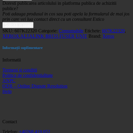
Doresti publicarea articolului in platforma publica de achizitii
publice?
Poti adauga produsul in cos sau poti apela la formularul de mai jos
prin care vei lua contact direct cu un consultant Estico
Solicită in seap
SKU:
607K22320
Categorie:
Consumabile
Etichete:
607K22320
,
XEROX ALTALINK B8155 FUSER UNIT
Brand:
Xerox
Informații suplimentare
Informatii
Termeni si conditii
Politica de confidentialitate
ANPC
ODR – Online Dispute Resolution
Help
Contact
Telefon:
+40268 419 052