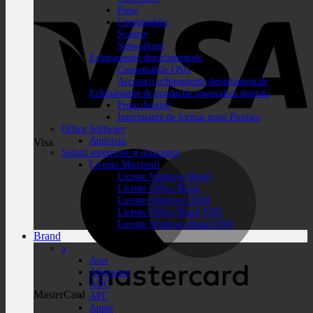
Piese
Consumabile
Scanere
Networking
Echipamente departamentale
Consumabile OSG
Accesorii echipamente departamentale
Echipamente de productie tipografica digitala
Prese digitale
Imprimante de format mare Plottare
Office Software
Antivirus
Visa
Solutii enterprise si datacenter
Licente Microsoft
Licente Windows Retail
Licente Office Retail
Licente Windows OEM
Licente Office Retail ESD
Licente Windows Retail ESD
Brand
a
Acer
Alienware
AOC
MasterCard
APC
Apple