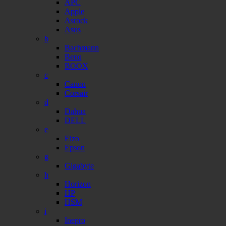
APC
Apple
Asrock
Asus
b
Bachmann
Benq
BOOX
c
Canon
Corsair
d
Dahua
DELL
e
Eizo
Epson
g
Gigabyte
h
Horizon
HP
HSM
i
Inepro