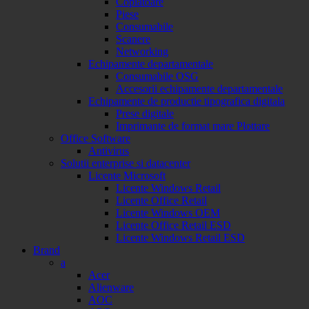
Copiatoare
Piese
Consumabile
Scanere
Networking
Echipamente departamentale
Consumabile OSG
Accesorii echipamente departamentale
Echipamente de productie tipografica digitala
Prese digitale
Imprimante de format mare Plottare
Office Software
Antivirus
Solutii enterprise si datacenter
Licente Microsoft
Licente Windows Retail
Licente Office Retail
Licente Windows OEM
Licente Office Retail ESD
Licente Windows Retail ESD
Brand
a
Acer
Alienware
AOC