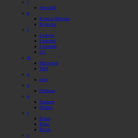
j
Jetworld
k
Konica Minolta
Kyocera
l
Lenovo
Legrand
Lexmark
LG
m
Microsoft
MSI
n
nJoy
o
Optoma
p
Pantum
Philips
r
Razer
Renz
Ricoh
s