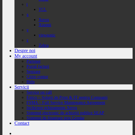
t
TCL
x
Xerox
Xiaomi
v
viewsonic
z
Zebra
Despre noi
My account
Partener
Portal facturi
Sesizare
Citire contor
Help
Servicii
Service on call
Estico – Soluții de Print & IT pentru Companii
FSMA – Full Service Maintenance Agreement
Inchiriere echipamente Xerox
Sistemul electronic de achiziții publice SEAP
Sistemul de finanțare prin Grenke
Contact