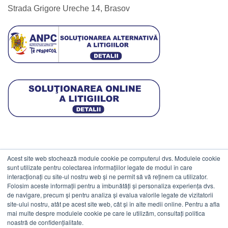
Strada Grigore Ureche 14, Brasov
Acest site web stochează module cookie pe computerul dvs. Modulele cookie
DATE COMERCIALE
sunt utilizate pentru colectarea informațiilor legate de modul în care
interacționați cu site-ul nostru web și ne permit să vă reținem ca utilizator.
Folosim aceste informații pentru a îmbunătăți și personaliza experiența dvs.
ESTICO S.R.L.
de navigare, precum și pentru analiza și evalua valorile legate de vizitatorii
CIF: RO1094402.
site-ului nostru, atât pe acest site web, cât și în alte medii online. Pentru a afla
mai multe despre modulele cookie pe care le utilizăm, consultați politica
Reg.Com: J08/469/1991.
noastră de confidențialitate.