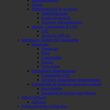
Telefoane mobile
Tablete
Videoproiectoare & Accesorii
Videoproiectoare
Ecrane de proiectie
Accesorii videoproiectoare
Servere, Componente & UPS
UPS
Accesorii UPS-uri
Imprimante, Scanere & Consumabile
Imprimante
Copiatoare
Piese
Consumabile
Scanere
Networking
Echipamente departamentale
Consumabile OSG
Accesorii echipamente departamentale
Echipamente de productie tipografica digitala
Prese digitale
Imprimante de format mare Plottare
Office Software
Antivirus
Solutii enterprise si datacenter