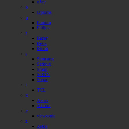
nJoy
o
Optoma
p
Pantum
Philips
r
Razer
Renz
Ricoh
s
Samsung
Serioux
Sharp
SONY
Sopar
t
TCL
x
Xerox
Xiaomi
v
viewsonic
z
Zebra