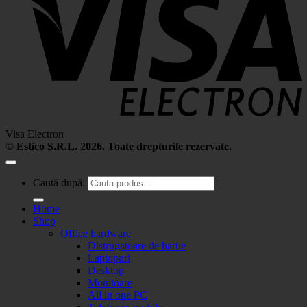
Visa Electron
©
Estico S.R.L. 2026. Toate drepturile rezervate.
Caută după:
Home
Shop
Office hardware
Distrugatoare de hartie
Laptopuri
Desktop
Monitoare
All in one PC