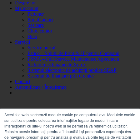
Despre noi
My account
Partener
Portal facturi
Sesizare
Citire contor
Help
Servicii
Service on call
Estico – Soluții de Print & IT pentru Companii
FSMA – Full Service Maintenance Agreement
Inchiriere echipamente Xerox
Sistemul electronic de achiziții publice SEAP
Sistemul de finanțare prin Grenke
Contact
Autentificare / Înregistrare
Acest site web stochează module cookie pe computerul dvs. Modulele cookie
sunt utilizate pentru colectarea informațiilor legate de modul în care
interacționați cu site-ul nostru web și ne permit să vă reținem ca utilizator.
Folosim aceste informații pentru a îmbunătăți și personaliza experiența dvs.
65043133 UPPER FUSER ROLLER MINOLTA DI 250 F, DI
de navigare, precum și pentru analiza și evalua valorile legate de vizitatorii