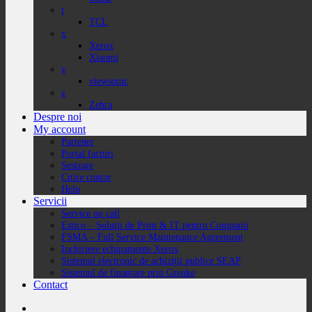
t
TCL
x
Xerox
Xiaomi
v
viewsonic
z
Zebra
Despre noi
My account
Partener
Portal facturi
Sesizare
Citire contor
Help
Servicii
Service on call
Estico – Soluții de Print & IT pentru Companii
FSMA – Full Service Maintenance Agreement
Inchiriere echipamente Xerox
Sistemul electronic de achiziții publice SEAP
Sistemul de finanțare prin Grenke
Contact