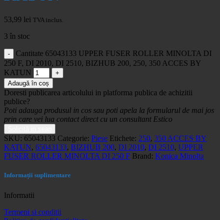
53,99
lei
TVA inclus.
3 în stoc
Cantitate 65043133 UPPER FUSER ROLLER MINOLTA DI
250 F, DI 2010, DI 2510, BIZHUB 200, 250, 350 ACCES BY
KATUN
Adaugă în coș
Doresti publicarea articolului in platforma publica de achizitii
publice?
Poti adauga produsul in cos sau poti apela la formularul de mai jos
prin care vei lua contact direct cu un consultant Estico
Solicită in seap
SKU:
65043133
Categorie:
Piese
Etichete:
250
,
350 ACCES BY
KATUN
,
65043133
,
BIZHUB 200
,
DI 2010
,
DI 2510
,
UPPER
FUSER ROLLER MINOLTA DI 250 F
Brand:
Konica Minolta
Informații suplimentare
Informatii
Termeni si conditii