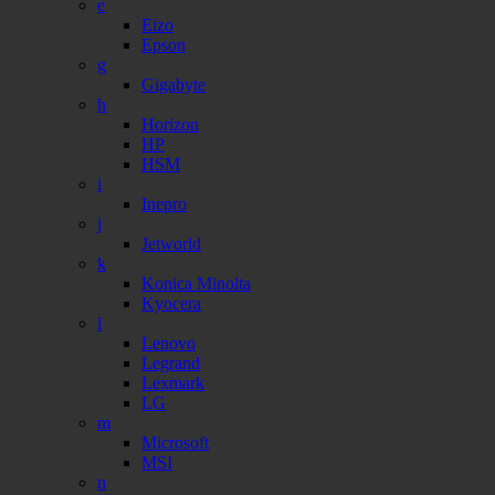
e
Eizo
Epson
g
Gigabyte
h
Horizon
HP
HSM
i
Inepro
j
Jetworld
k
Konica Minolta
Kyocera
l
Lenovo
Legrand
Lexmark
LG
m
Microsoft
MSI
n