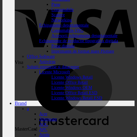
Piese
Consumabile
Scanere
Networking
Echipamente departamentale
Consumabile OSG
Accesorii echipamente departamentale
Echipamente de productie tipografica digitala
Prese digitale
Imprimante de format mare Plottare
Office Software
Antivirus
Visa
Solutii enterprise si datacenter
Licente Microsoft
Licente Windows Retail
Licente Office Retail
Licente Windows OEM
Licente Office Retail ESD
Licente Windows Retail ESD
Brand
a
Acer
Alienware
AOC
MasterCard
APC
Apple