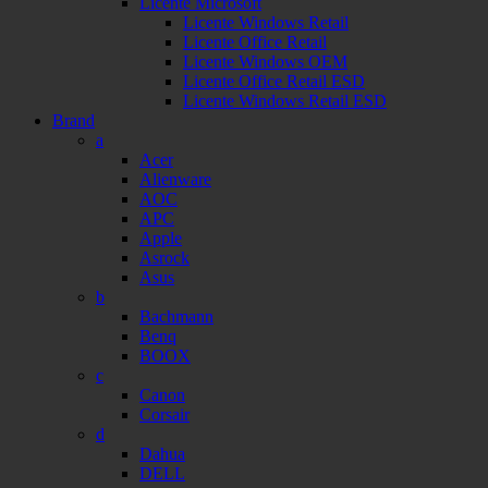
Licente Microsoft
Licente Windows Retail
Licente Office Retail
Licente Windows OEM
Licente Office Retail ESD
Licente Windows Retail ESD
Brand
a
Acer
Alienware
AOC
APC
Apple
Asrock
Asus
b
Bachmann
Benq
BOOX
c
Canon
Corsair
d
Dahua
DELL