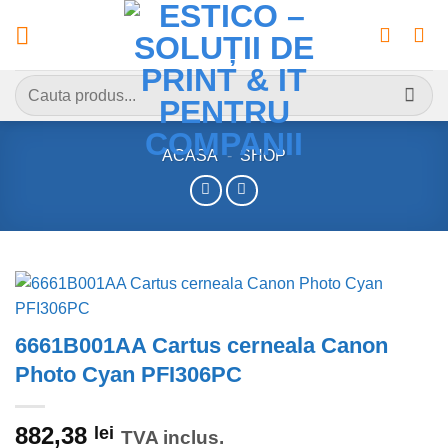
Skip
to
content
Caută
după:
ACASA
-
SHOP
6661B001AA Cartus cerneala Canon
Photo Cyan PFI306PC
882,38
lei
TVA inclus.