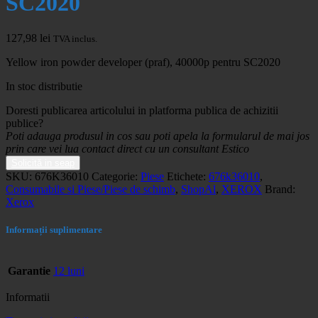
SC2020
127,98
lei
TVA inclus.
Yellow iron powder developer (praf), 40000p pentru SC2020
In stoc distributie
Doresti publicarea articolului in platforma publica de achizitii
publice?
Poti adauga produsul in cos sau poti apela la formularul de mai jos
prin care vei lua contact direct cu un consultant Estico
Solicită in seap
SKU:
676K36010
Categorie:
Piese
Etichete:
676k36010
,
Consumabile si Piese/Piese de schimb
,
ShopAl
,
XEROX
Brand:
Xerox
Informații suplimentare
Garantie
12 luni
Informatii