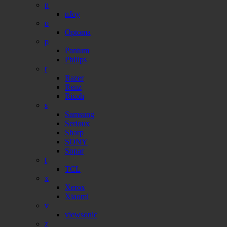
n
nJoy
o
Optoma
p
Pantum
Philips
r
Razer
Renz
Ricoh
s
Samsung
Serioux
Sharp
SONY
Sopar
t
TCL
x
Xerox
Xiaomi
v
viewsonic
z