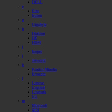
DELL
e
Eizo
Epson
g
Gigabyte
h
Horizon
HP
HSM
i
Inepro
j
Jetworld
k
Konica Minolta
Kyocera
l
Lenovo
Legrand
Lexmark
LG
m
Microsoft
MSI