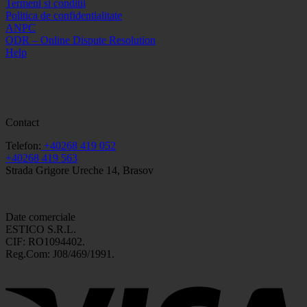
Termeni si conditii
Politica de confidentialitate
ANPC
ODR – Online Dispute Resolution
Help
Contact
Telefon:
+40268 419 052
+40268 419 563
Strada Grigore Ureche 14, Brasov
Date comerciale
ESTICO S.R.L.
CIF: RO1094402.
Reg.Com: J08/469/1991.