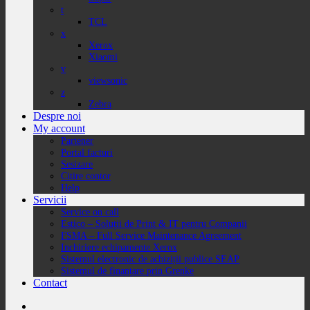
t
TCL
x
Xerox
Xiaomi
v
viewsonic
z
Zebra
Despre noi
My account
Partener
Portal facturi
Sesizare
Citire contor
Help
Servicii
Service on call
Estico – Soluții de Print & IT pentru Companii
FSMA – Full Service Maintenance Agreement
Inchiriere echipamente Xerox
Sistemul electronic de achiziții publice SEAP
Sistemul de finanțare prin Grenke
Contact