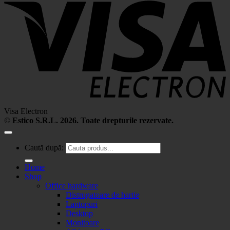
Visa Electron
©
Estico S.R.L. 2026. Toate drepturile rezervate.
Caută după:
Home
Shop
Office hardware
Distrugatoare de hartie
Laptopuri
Desktop
Monitoare