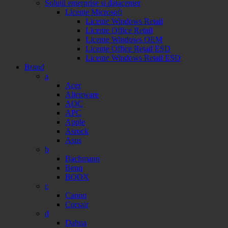
Solutii enterprise si datacenter
Licente Microsoft
Licente Windows Retail
Licente Office Retail
Licente Windows OEM
Licente Office Retail ESD
Licente Windows Retail ESD
Brand
a
Acer
Alienware
AOC
APC
Apple
Asrock
Asus
b
Bachmann
Benq
BOOX
c
Canon
Corsair
d
Dahua