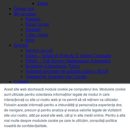
Zebra
Despre noi
My account
Partener
Portal facturi
Sesizare
Citire contor
Help
Servicii
Service on call
Estico – Soluții de Print & IT pentru Companii
FSMA – Full Service Maintenance Agreement
Inchiriere echipamente Xerox
Sistemul electronic de achiziții publice SEAP
Sistemul de finanțare prin Grenke
Contact
Autentificare / Înregistrare
Acest site web stochează module cookie pe computerul dvs. Modulele cookie
sunt utilizate pentru colectarea informațiilor legate de modul în care
interacționați cu site-ul nostru web și ne permit să vă reținem ca utilizator.
Folosim aceste informații pentru a îmbunătăți și personaliza experiența dvs.
de navigare, precum și pentru analiza și evalua valorile legate de vizitatorii
site-ului nostru, atât pe acest site web, cât și în alte medii online. Pentru a afla
mai multe despre modulele cookie pe care le utilizăm, consultați politica
noastră de confidențialitate.