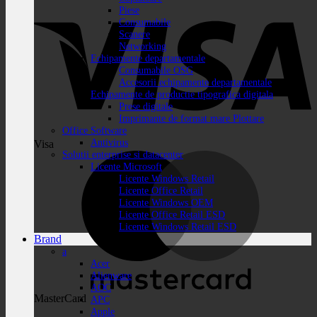
Piese
Consumabile
Scanere
Networking
Echipamente departamentale
Consumabile OSG
Accesorii echipamente departamentale
Echipamente de productie tipografica digitala
Prese digitale
Imprimante de format mare Plottare
Office Software
Antivirus
Visa
Solutii enterprise si datacenter
Licente Microsoft
Licente Windows Retail
Licente Office Retail
Licente Windows OEM
Licente Office Retail ESD
Licente Windows Retail ESD
Brand
a
Acer
Alienware
AOC
MasterCard
APC
Apple