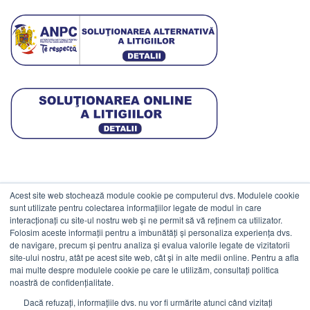
Acest site web stochează module cookie pe computerul dvs. Modulele cookie
DATE COMERCIALE
sunt utilizate pentru colectarea informațiilor legate de modul în care
interacționați cu site-ul nostru web și ne permit să vă reținem ca utilizator.
Folosim aceste informații pentru a îmbunătăți și personaliza experiența dvs.
ESTICO S.R.L.
de navigare, precum și pentru analiza și evalua valorile legate de vizitatorii
CIF: RO1094402.
site-ului nostru, atât pe acest site web, cât și în alte medii online. Pentru a afla
mai multe despre modulele cookie pe care le utilizăm, consultați politica
Reg.Com: J08/469/1991.
noastră de confidențialitate.
Dacă refuzați, informațiile dvs. nu vor fi urmărite atunci când vizitați