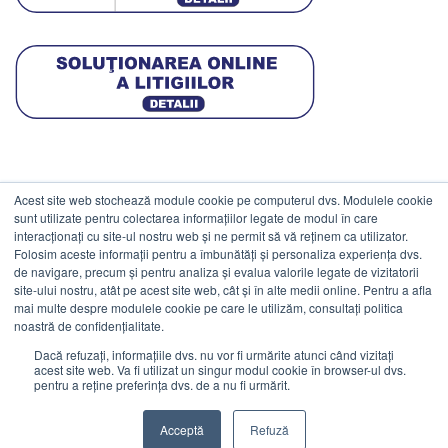
Acest site web stochează module cookie pe computerul dvs. Modulele cookie
DATE COMERCIALE
sunt utilizate pentru colectarea informațiilor legate de modul în care
interacționați cu site-ul nostru web și ne permit să vă reținem ca utilizator.
Folosim aceste informații pentru a îmbunătăți și personaliza experiența dvs.
ESTICO S.R.L.
de navigare, precum și pentru analiza și evalua valorile legate de vizitatorii
CIF: RO1094402.
site-ului nostru, atât pe acest site web, cât și în alte medii online. Pentru a afla
mai multe despre modulele cookie pe care le utilizăm, consultați politica
Reg.Com: J08/469/1991.
noastră de confidențialitate.
Dacă refuzați, informațiile dvs. nu vor fi urmărite atunci când vizitați
acest site web. Va fi utilizat un singur modul cookie în browser-ul dvs.
pentru a reține preferința dvs. de a nu fi urmărit.
Visa
MasterCard
Cash
Stripe
Visa
Acceptă
Refuză
On
Electron
©
Estico S.R.L. 2026. Toate drepturile rezervate.