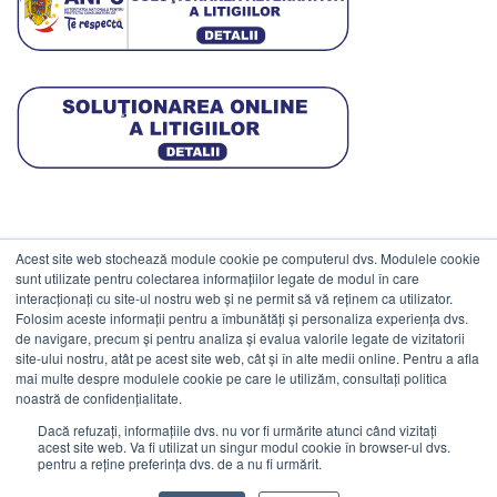
Acest site web stochează module cookie pe computerul dvs. Modulele cookie
DATE COMERCIALE
sunt utilizate pentru colectarea informațiilor legate de modul în care
interacționați cu site-ul nostru web și ne permit să vă reținem ca utilizator.
Folosim aceste informații pentru a îmbunătăți și personaliza experiența dvs.
ESTICO S.R.L.
de navigare, precum și pentru analiza și evalua valorile legate de vizitatorii
CIF: RO1094402.
site-ului nostru, atât pe acest site web, cât și în alte medii online. Pentru a afla
mai multe despre modulele cookie pe care le utilizăm, consultați politica
Reg.Com: J08/469/1991.
noastră de confidențialitate.
Dacă refuzați, informațiile dvs. nu vor fi urmărite atunci când vizitați
acest site web. Va fi utilizat un singur modul cookie în browser-ul dvs.
pentru a reține preferința dvs. de a nu fi urmărit.
Visa
MasterCard
Cash
Stripe
Visa