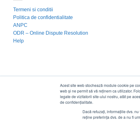
Termeni si conditii
Politica de confidentialitate
ANPC
ODR – Online Dispute Resolution
Help
Acest site web stochează module cookie pe compu
web și ne permit să vă reținem ca utilizator. Fo
legate de vizitatorii site-ului nostru, atât pe ac
de confidențialitate.
Dacă refuzați, informațiile dvs. nu 
reține preferința dvs. de a nu fi urm
©
Estico S.R.L. 2026. Toate drepturile rezervate.