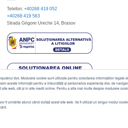
Telefon:
+40268 419 052
+40268 419 563
Strada Grigore Ureche 14, Brasov
terul dvs. Modulele cookie sunt utilizate pentru colectarea informațiilor legate de 
losim aceste informații pentru a îmbunătăți și personaliza experiența dvs. de navigar
est site web, cât și în alte medii online. Pentru a afla mai multe despre modulele cooki
vor fi urmărite atunci când vizitați acest site web. Va fi utilizat un singur modul cook
ărit.