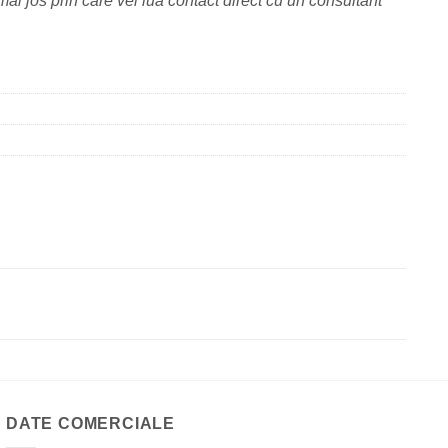
ai jos prin care vei lua contact direct cu un consultant
DATE COMERCIALE