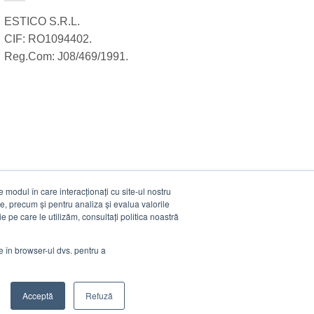
ESTICO S.R.L.
CIF: RO1094402.
Reg.Com: J08/469/1991.
modul în care interacționați cu site-ul nostru
e, precum și pentru analiza și evalua valorile
e pe care le utilizăm, consultați politica noastră
ie în browser-ul dvs. pentru a
Acceptă
Refuză
Visa
MasterCard
Cash
Stripe
Visa