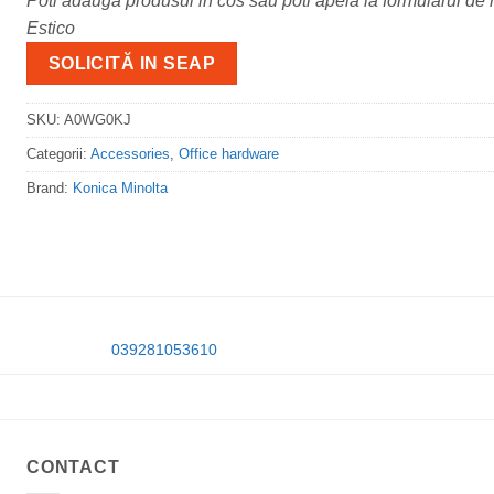
Poti adauga produsul in cos sau poti apela la formularul de m
Estico
SOLICITĂ IN SEAP
SKU:
A0WG0KJ
Categorii:
Accessories
,
Office hardware
Brand:
Konica Minolta
039281053610
CONTACT