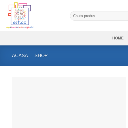
Skip
to
Caută
content
după:
HOME
ACASA
-
SHOP