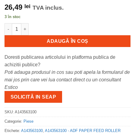
26,49
lei
TVA inclus.
3 în stoc
Cantitate A143563100 A143563100 - ADF PAPER FEED ROLLER K
ADAUGĂ ÎN COȘ
Doresti publicarea articolului in platforma publica de
achizitii publice?
Poti adauga produsul in cos sau poti apela la formularul de
mai jos prin care vei lua contact direct cu un consultant
Estico
SOLICITĂ IN SEAP
SKU:
A143563100
Categorie:
Piese
Etichete:
A143563100
,
A143563100 - ADF PAPER FEED ROLLER