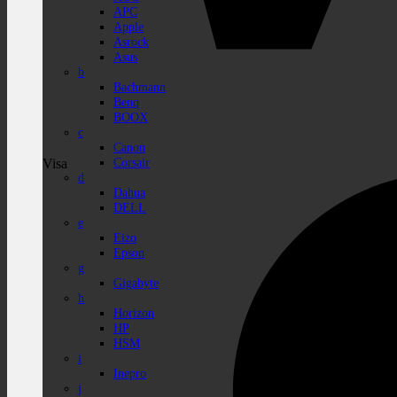
APC
Apple
Asrock
Asus
b
Bachmann
Benq
BOOX
c
Canon
Corsair
Visa
d
Dahua
DELL
e
Eizo
Epson
g
Gigabyte
h
Horizon
HP
HSM
i
Inepro
j