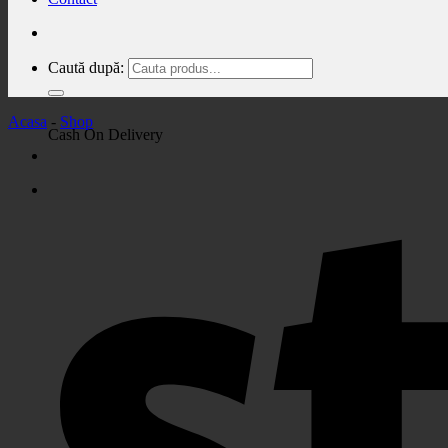
Caută după:
Acasa
-
Shop
Cash On Delivery