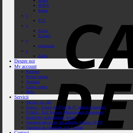
Sharp
SONY
Sopar
t
TCL
x
Xerox
Xiaomi
v
viewsonic
z
Zebra
Despre noi
My account
Partener
Portal facturi
Sesizare
Citire contor
Help
Servicii
Service on call
Estico – Soluții de Print & IT pentru Companii
FSMA – Full Service Maintenance Agreement
Inchiriere echipamente Xerox
Sistemul electronic de achiziții publice SEAP
Sistemul de finanțare prin Grenke
Contact