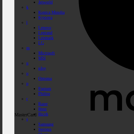
Jetworld
k
Konica Minolta
Kyocera
l
Lenovo
Legrand
Lexmark
LG
m
Microsoft
MSI
n
nJoy
o
Optoma
p
Pantum
Philips
r
Razer
Renz
Ricoh
MasterCard
s
Samsung
Serioux