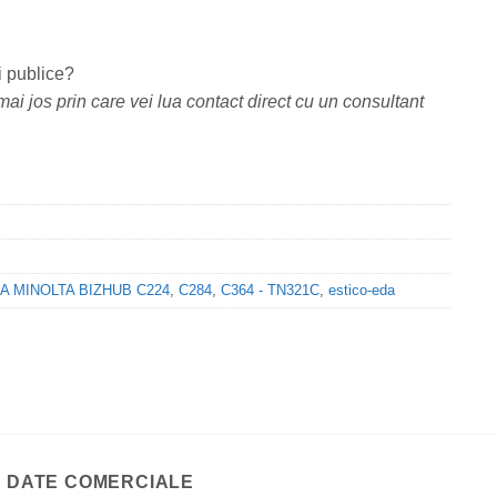
i publice?
ai jos prin care vei lua contact direct cu un consultant
 MINOLTA BIZHUB C224
,
C284
,
C364 - TN321C
,
estico-eda
DATE COMERCIALE