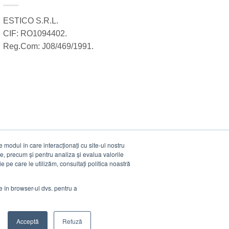
ESTICO S.R.L.
CIF: RO1094402.
Reg.Com: J08/469/1991.
modul în care interacționați cu site-ul nostru
e, precum și pentru analiza și evalua valorile
e pe care le utilizăm, consultați politica noastră
ie în browser-ul dvs. pentru a
Acceptă
Refuză
Visa
MasterCard
Cash
Stripe
Visa