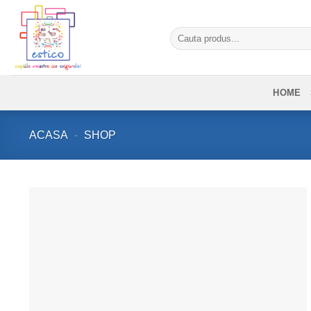
Skip
to
Caută
content
după:
HOME
ACASA
-
SHOP