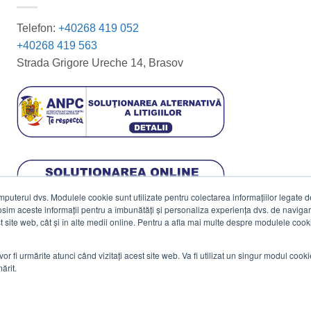
Telefon:
+40268 419 052
+40268 419 563
Strada Grigore Ureche 14, Brasov
terul dvs. Modulele cookie sunt utilizate pentru colectarea informațiilor legate de 
losim aceste informații pentru a îmbunătăți și personaliza experiența dvs. de navigar
est site web, cât și în alte medii online. Pentru a afla mai multe despre modulele cooki
vor fi urmărite atunci când vizitați acest site web. Va fi utilizat un singur modul cook
ărit.