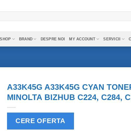
SHOP
BRAND
DESPRE NOI
MY ACCOUNT
SERVICII
A33K45G A33K45G CYAN TONE
MINOLTA BIZHUB C224, C284, C
CERE OFERTA