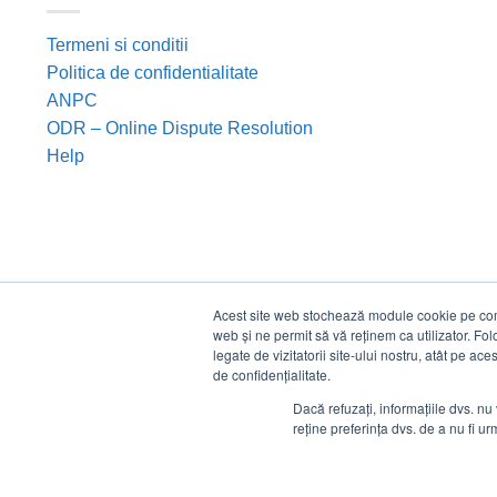
Termeni si conditii
Politica de confidentialitate
ANPC
ODR – Online Dispute Resolution
Help
Acest site web stochează module cookie pe compu
web și ne permit să vă reținem ca utilizator. Fo
legate de vizitatorii site-ului nostru, atât pe ac
de confidențialitate.
Dacă refuzați, informațiile dvs. nu 
reține preferința dvs. de a nu fi urm
©
Estico S.R.L. 2026. Toate drepturile rezervate.