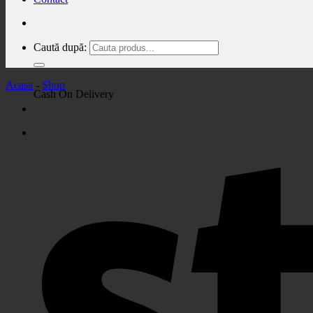
Caută după:
Acasa
-
Shop
Cash On Delivery