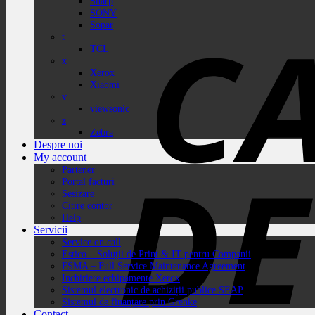
Sharp
SONY
Sopar
t
TCL
x
Xerox
Xiaomi
v
viewsonic
z
Zebra
Despre noi
My account
Partener
Portal facturi
Sesizare
Citire contor
Help
Servicii
Service on call
Estico – Soluții de Print & IT pentru Companii
FSMA – Full Service Maintenance Agreement
Inchiriere echipamente Xerox
Sistemul electronic de achiziții publice SEAP
Sistemul de finanțare prin Grenke
Contact