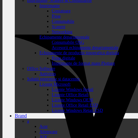
Imprimante, Scanere & Consumabile
Imprimante
Copiatoare
Piese
Consumabile
Scanere
Networking
Echipamente departamentale
Consumabile OSG
Accesorii echipamente departamentale
Echipamente de productie tipografica digitala
Prese digitale
Imprimante de format mare Plottare
Office Software
Antivirus
Solutii enterprise si datacenter
Licente Microsoft
Licente Windows Retail
Licente Office Retail
Licente Windows OEM
Licente Office Retail ESD
Licente Windows Retail ESD
Brand
a
Acer
Alienware
AOC