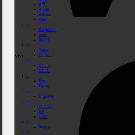
APC
Apple
Asrock
Asus
b
Bachmann
Benq
BOOX
c
Canon
Corsair
Visa
d
Dahua
DELL
e
Eizo
Epson
g
Gigabyte
h
Horizon
HP
HSM
i
Inepro
j