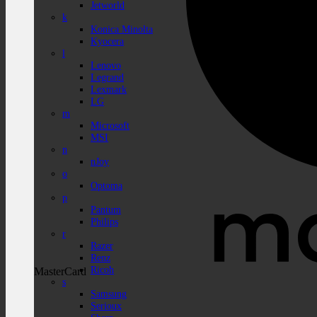
Jetworld
k
Konica Minolta
Kyocera
l
Lenovo
Legrand
Lexmark
LG
m
Microsoft
MSI
n
nJoy
o
Optoma
p
Pantum
Philips
r
Razer
Renz
Ricoh
MasterCard
s
Samsung
Serioux