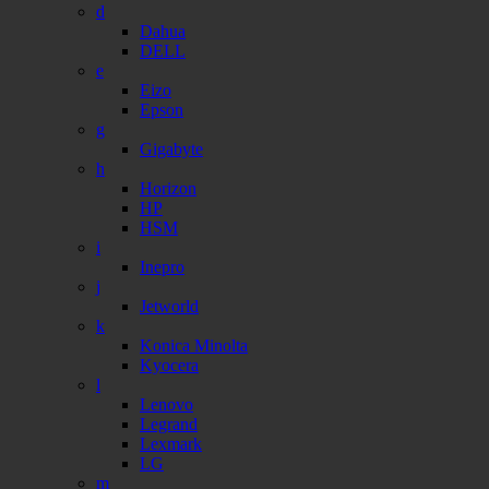
d
Dahua
DELL
e
Eizo
Epson
g
Gigabyte
h
Horizon
HP
HSM
i
Inepro
j
Jetworld
k
Konica Minolta
Kyocera
l
Lenovo
Legrand
Lexmark
LG
m