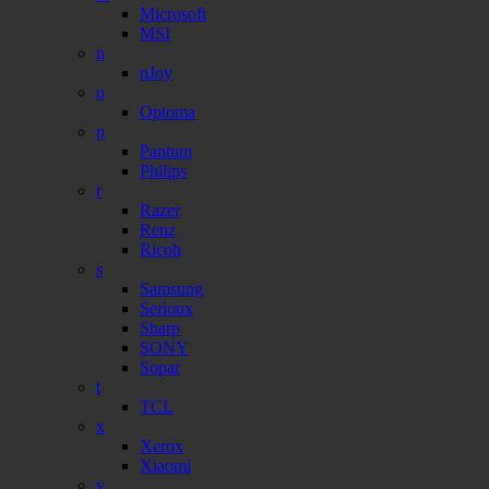
Microsoft
MSI
n
nJoy
o
Optoma
p
Pantum
Philips
r
Razer
Renz
Ricoh
s
Samsung
Serioux
Sharp
SONY
Sopar
t
TCL
x
Xerox
Xiaomi
v