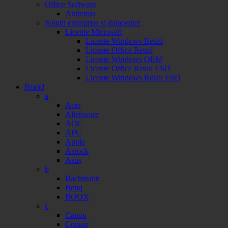
Office Software
Antivirus
Solutii enterprise si datacenter
Licente Microsoft
Licente Windows Retail
Licente Office Retail
Licente Windows OEM
Licente Office Retail ESD
Licente Windows Retail ESD
Brand
a
Acer
Alienware
AOC
APC
Apple
Asrock
Asus
b
Bachmann
Benq
BOOX
c
Canon
Corsair