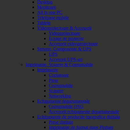
Desktop
Monitoare
All in one PC
Telefoane mobile
Tablete
Videoproiectoare & Accesorii
Videoproiectoare
Ecrane de proiectie
Accesorii videoproiectoare
Servere, Componente & UPS
UPS
Accesorii UPS-uri
Imprimante, Scanere & Consumabile
Imprimante
Copiatoare
Piese
Consumabile
Scanere
Networking
Echipamente departamentale
Consumabile OSG
Accesorii echipamente departamentale
Echipamente de productie tipografica digitala
Prese digitale
Imprimante de format mare Plottare