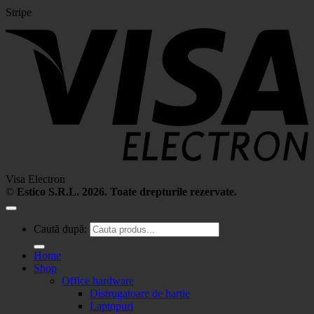
Stripe
Visa Electron
©
Estico S.R.L. 2026. Toate drepturile rezervate.
Caută după:
Home
Shop
Office hardware
Distrugatoare de hartie
Laptopuri