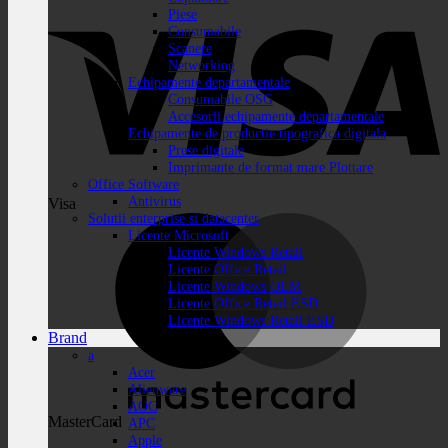
Piese
Consumabile
Scanere
Networking
Echipamente departamentale
Consumabile OSG
Accesorii echipamente departamentale
Echipamente de productie tipografica digitala
Prese digitale
Imprimante de format mare Plottare
Office Software
Antivirus
Visa
Solutii enterprise si datacenter
Licente Microsoft
Licente Windows Retail
Licente Office Retail
Licente Windows OEM
Licente Office Retail ESD
Licente Windows Retail ESD
Brand
a
Acer
Alienware
AOC
MasterCard
APC
Apple