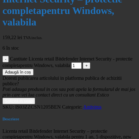
completapentru Windows,
valabila
159,22
lei
TVA inclus.
6 în stoc
Cantitate Licenta retail Bitdefender Internet Security - protectie
completapentru Windows, valabila
Adaugă în coș
Doresti publicarea articolului in platforma publica de achizitii
publice?
Poti adauga produsul in cos sau poti apela la formularul de mai jos
prin care vei lua contact direct cu un consultant Estico
Solicită in seap
SKU:
IS03ZZCSN1205BEN
Categorie:
Antivirus
Descriere
Licenta retail Bitdefender Internet Security – protectie
completapentru Windows, valabila pentru 1 an, 5 dispozitive, new