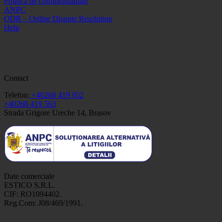
Politica de confidentialitate
ANPC
ODR – Online Dispute Resolution
Help
Contact
Telefon:
+40268 419 052
+40268 419 563
Strada Grigore Ureche 14, Brasov
Date comerciale
ESTICO S.R.L.
CIF: RO1094402.
Reg.Com: J08/469/1991.