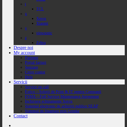
t
TCL
x
Xerox
Xiaomi
v
viewsonic
z
Zebra
Despre noi
My account
Partener
Portal facturi
Sesizare
Citire contor
Help
Servicii
Service on call
Estico – Soluții de Print & IT pentru Companii
FSMA – Full Service Maintenance Agreement
Inchiriere echipamente Xerox
Sistemul electronic de achiziții publice SEAP
Sistemul de finanțare prin Grenke
Contact