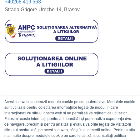
+40268 419 563
Strada Grigore Ureche 14, Brasov
Acest site web stochează module cookie pe computerul dvs. Modulele cookie
DATE COMERCIALE
sunt utilizate pentru colectarea informațiilor legate de modul în care
interacționați cu site-ul nostru web și ne permit să vă reținem ca utilizator.
Folosim aceste informații pentru a îmbunătăți și personaliza experiența dvs.
ESTICO S.R.L.
de navigare, precum și pentru analiza și evalua valorile legate de vizitatorii
CIF: RO1094402.
site-ului nostru, atât pe acest site web, cât și în alte medii online. Pentru a afla
mai multe despre modulele cookie pe care le utilizăm, consultați politica
Reg.Com: J08/469/1991.