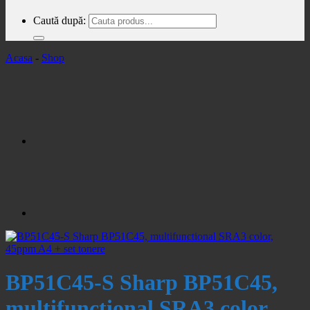
Caută după:
Acasa
-
Shop
BP51C45-S Sharp BP51C45,
multifunctional SRA3 color,