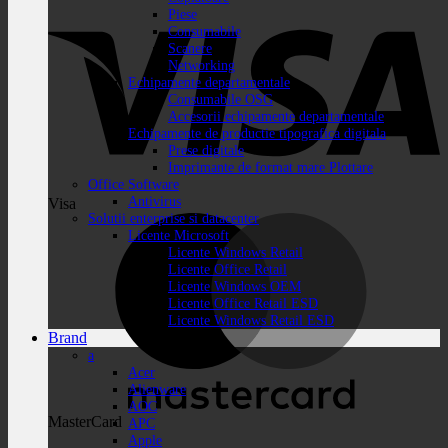
Piese
Consumabile
Scanere
Networking
Echipamente departamentale
Consumabile OSG
Accesorii echipamente departamentale
Echipamente de productie tipografica digitala
Prese digitale
Imprimante de format mare Plottare
Office Software
Antivirus
Visa
Solutii enterprise si datacenter
Licente Microsoft
Licente Windows Retail
Licente Office Retail
Licente Windows OEM
Licente Office Retail ESD
Licente Windows Retail ESD
Brand
a
Acer
Alienware
AOC
MasterCard
APC
Apple