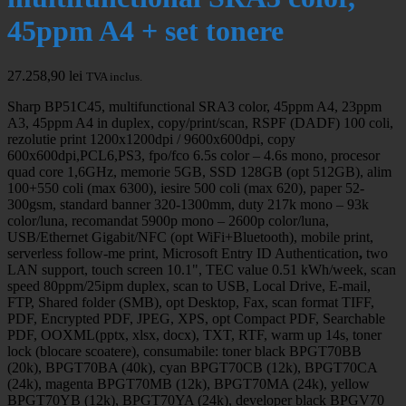
45ppm A4 + set tonere
27.258,90
lei
TVA inclus.
Sharp BP51C45, multifunctional SRA3 color, 45ppm A4, 23ppm
A3, 45ppm A4 in duplex, copy/print/scan, RSPF (DADF) 100 coli,
rezolutie print 1200x1200dpi / 9600x600dpi, copy
600x600dpi,PCL6,PS3, fpo/fco 6.5s color – 4.6s mono, procesor
quad core 1,6GHz, memorie 5GB, SSD 128GB (opt 512GB), alim
100+550 coli (max 6300), iesire 500 coli (max 620), paper 52-
300gsm, standard banner 320-1300mm, duty 217k mono – 93k
color/luna, recomandat 5900p mono – 2600p color/luna,
USB/Ethernet Gigabit/NFC (opt WiFi+Bluetooth), mobile print,
serverless follow-me print, Microsoft Entry ID Authentication
,
two
LAN support, touch screen 10.1", TEC value 0.51 kWh/week, scan
speed 80ppm/25ipm duplex, scan to USB, Local Drive, E-mail,
FTP, Shared folder (SMB), opt Desktop, Fax, scan format TIFF,
PDF, Encrypted PDF, JPEG, XPS, opt Compact PDF, Searchable
PDF, OOXML(pptx, xlsx, docx), TXT, RTF, warm up 14s, toner
lock (blocare scoatere), consumabile: toner black BPGT70BB
(20k), BPGT70BA (40k), cyan BPGT70CB (12k), BPGT70CA
(24k), magenta BPGT70MB (12k), BPGT70MA (24k), yellow
BPGT70YB (12k), BPGT70YA (24k), developer black BPGV70