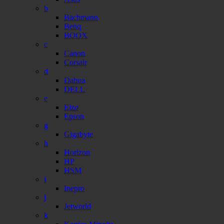
b
Bachmann
Benq
BOOX
c
Canon
Corsair
d
Dahua
DELL
e
Eizo
Epson
g
Gigabyte
h
Horizon
HP
HSM
i
Inepro
j
Jetworld
k