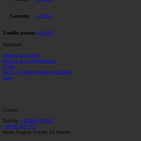
Garantie
12 luni
Familie produs
SHARP
Informatii
Termeni si conditii
Politica de confidentialitate
ANPC
ODR – Online Dispute Resolution
Help
Contact
Telefon:
+40268 419 052
+40268 419 563
Strada Grigore Ureche 14, Brasov