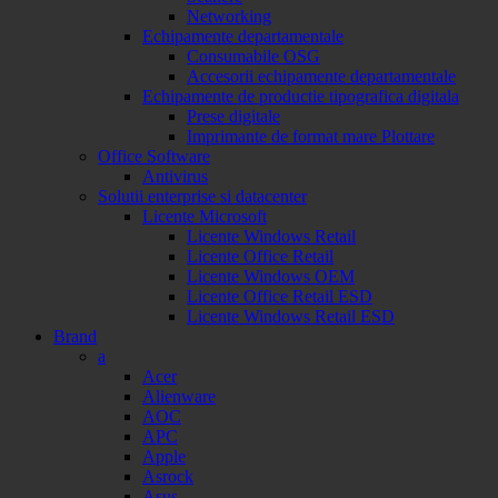
Networking
Echipamente departamentale
Consumabile OSG
Accesorii echipamente departamentale
Echipamente de productie tipografica digitala
Prese digitale
Imprimante de format mare Plottare
Office Software
Antivirus
Solutii enterprise si datacenter
Licente Microsoft
Licente Windows Retail
Licente Office Retail
Licente Windows OEM
Licente Office Retail ESD
Licente Windows Retail ESD
Brand
a
Acer
Alienware
AOC
APC
Apple
Asrock
Asus