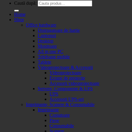
Caută după:
Home
Shop
Office hardware
Distrugatoare de hartie
Laptopuri
Desktop
Monitoare
All in one PC
Telefoane mobile
Tablete
Videoproiectoare & Accesorii
Videoproiectoare
Ecrane de proiectie
Accesorii videoproiectoare
Servere, Componente & UPS
UPS
Accesorii UPS-uri
Imprimante, Scanere & Consumabile
Imprimante
Copiatoare
Piese
Consumabile
Scanere