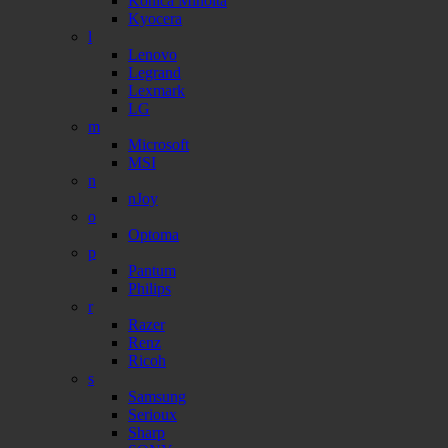
Konica Minolta
Kyocera
l
Lenovo
Legrand
Lexmark
LG
m
Microsoft
MSI
n
nJoy
o
Optoma
p
Pantum
Philips
r
Razer
Renz
Ricoh
s
Samsung
Serioux
Sharp