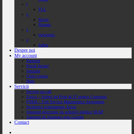
t
TCL
x
Xerox
Xiaomi
v
viewsonic
z
Zebra
Despre noi
My account
Partener
Portal facturi
Sesizare
Citire contor
Help
Servicii
Service on call
Estico – Soluții de Print & IT pentru Companii
FSMA – Full Service Maintenance Agreement
Inchiriere echipamente Xerox
Sistemul electronic de achiziții publice SEAP
Sistemul de finanțare prin Grenke
Contact