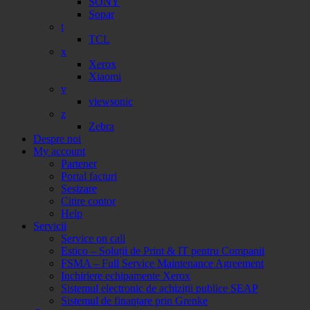
SONY
Sopar
t
TCL
x
Xerox
Xiaomi
v
viewsonic
z
Zebra
Despre noi
My account
Partener
Portal facturi
Sesizare
Citire contor
Help
Servicii
Service on call
Estico – Soluții de Print & IT pentru Companii
FSMA – Full Service Maintenance Agreement
Inchiriere echipamente Xerox
Sistemul electronic de achiziții publice SEAP
Sistemul de finanțare prin Grenke