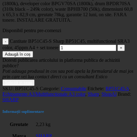
(1800k), developer color BPGV70SA (1800k), drum BPDR70SA
(310k black – 249k color), waste BPHB700 (50k), dimensiuni 60,8
x 65,3 x 82,9 cm, greutate 78kg, garantie 12 luni, on site. FARA
tonere. INSTALARE GRATUITA.
Disponibil pentru pre-comenzi
Cantitate BP51C45-S Sharp BP51C45, multifunctional SRA3
color, 45ppm A4 + set tonere
Adaugă în coș
Doresti publicarea articolului in platforma publica de achizitii
publice?
Poti adauga produsul in cos sau poti apela la formularul de mai jos
prin care vei lua contact direct cu un consultant Estico
Solicită in seap
SKU:
BP51C45-S
Categorie:
Consumabile
Etichete:
BP51C45-S
,
Echipamente A3/Multifunctionale A3 color
,
Sharp
,
ShopAl
Brand:
SHARP
Informații suplimentare
Greutate
2,23 kg
Marca
SHARP