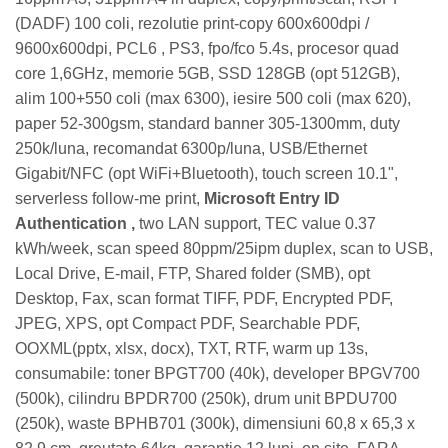
(DADF) 100 coli, rezolutie print-copy 600x600dpi /
9600x600dpi, PCL6 , PS3, fpo/fco 5.4s, procesor quad
core 1,6GHz, memorie 5GB, SSD 128GB (opt 512GB),
alim 100+550 coli (max 6300), iesire 500 coli (max 620),
paper 52-300gsm, standard banner 305-1300mm, duty
250k/luna, recomandat 6300p/luna, USB/Ethernet
Gigabit/NFC (opt WiFi+Bluetooth), touch screen 10.1",
serverless follow-me print,
Microsoft Entry ID
Authentication ,
two LAN support, TEC value 0.37
kWh/week, scan speed 80ppm/25ipm duplex, scan to USB,
Local Drive, E-mail, FTP, Shared folder (SMB), opt
Desktop, Fax, scan format TIFF, PDF, Encrypted PDF,
JPEG, XPS, opt Compact PDF, Searchable PDF,
OOXML(pptx, xlsx, docx), TXT, RTF, warm up 13s,
consumabile: toner BPGT700 (40k), developer BPGV700
(500k), cilindru BPDR700 (250k), drum unit BPDU700
(250k), waste BPHB701 (300k), dimensiuni 60,8 x 65,3 x