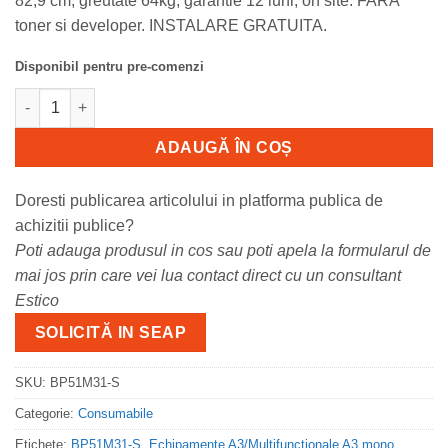
82,9 cm, greutate 64kg, garantie 12 luni, on site. FARA
toner si developer. INSTALARE GRATUITA.
Disponibil pentru pre-comenzi
Cantitate BP51M31-S Sharp BP51M31, multifunctional A3W mono
ADAUGĂ ÎN COȘ
Doresti publicarea articolului in platforma publica de
achizitii publice?
Poti adauga produsul in cos sau poti apela la formularul de
mai jos prin care vei lua contact direct cu un consultant
Estico
SOLICITĂ IN SEAP
SKU:
BP51M31-S
Categorie:
Consumabile
Etichete:
BP51M31-S
,
Echipamente A3/Multifunctionale A3 mono
,