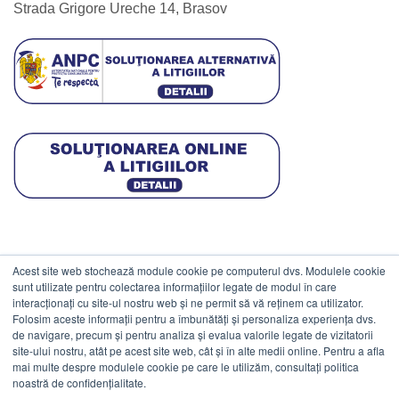
Strada Grigore Ureche 14, Brasov
Acest site web stochează module cookie pe computerul dvs. Modulele cookie
DATE COMERCIALE
sunt utilizate pentru colectarea informațiilor legate de modul în care
interacționați cu site-ul nostru web și ne permit să vă reținem ca utilizator.
Folosim aceste informații pentru a îmbunătăți și personaliza experiența dvs.
ESTICO S.R.L.
de navigare, precum și pentru analiza și evalua valorile legate de vizitatorii
CIF: RO1094402.
site-ului nostru, atât pe acest site web, cât și în alte medii online. Pentru a afla
mai multe despre modulele cookie pe care le utilizăm, consultați politica
Reg.Com: J08/469/1991.
noastră de confidențialitate.