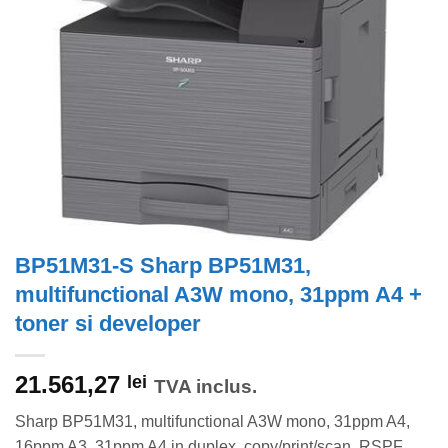
BP51M31-S Sharp BP51M31,
multifunctional A3W mono, 31ppm A4 +
toner si developer
21.561,27
lei
TVA inclus.
Sharp BP51M31, multifunctional A3W mono, 31ppm A4,
16ppm A3, 31ppm A4 in duplex, copy/print/scan, RSPF