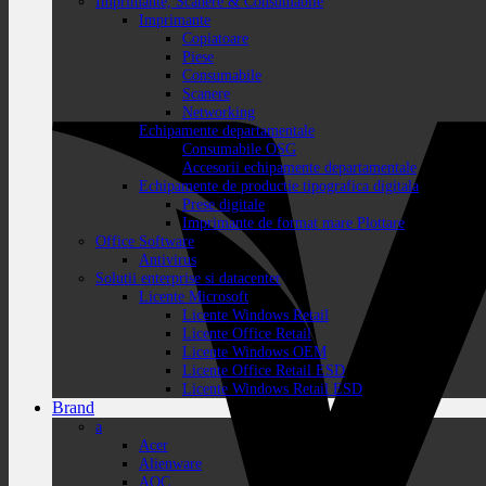
Imprimante, Scanere & Consumabile
Imprimante
Copiatoare
Piese
Consumabile
Scanere
Networking
Echipamente departamentale
Consumabile OSG
Accesorii echipamente departamentale
Echipamente de productie tipografica digitala
Prese digitale
Imprimante de format mare Plottare
Office Software
Antivirus
Solutii enterprise si datacenter
Licente Microsoft
Licente Windows Retail
Licente Office Retail
Licente Windows OEM
Licente Office Retail ESD
Licente Windows Retail ESD
Brand
a
Acer
Alienware
AOC