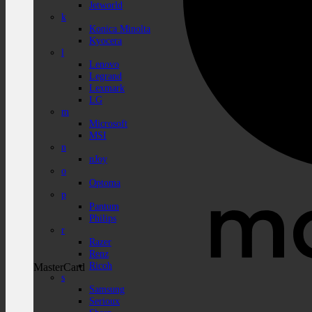
Jetworld
k
Konica Minolta
Kyocera
l
Lenovo
Legrand
Lexmark
LG
m
Microsoft
MSI
n
nJoy
o
Optoma
p
Pantum
Philips
r
Razer
Renz
Ricoh
MasterCard
s
Samsung
Serioux