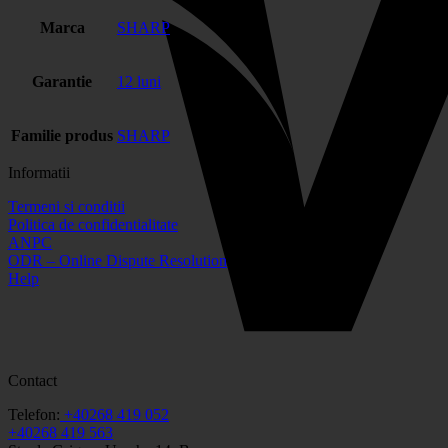
Marca
SHARP
Garantie
12 luni
Familie produs
SHARP
Informatii
Termeni si conditii
Politica de confidentialitate
ANPC
ODR – Online Dispute Resolution
Help
Contact
Telefon:
+40268 419 052
+40268 419 563