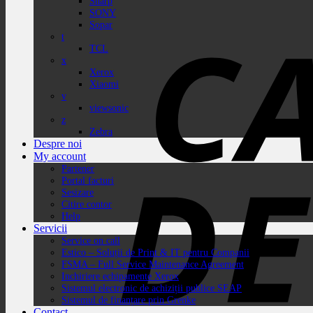
Sharp
SONY
Sopar
t
TCL
x
Xerox
Xiaomi
v
viewsonic
z
Zebra
Despre noi
My account
Partener
Portal facturi
Sesizare
Citire contor
Help
Servicii
Service on call
Estico – Soluții de Print & IT pentru Companii
FSMA – Full Service Maintenance Agreement
Inchiriere echipamente Xerox
Sistemul electronic de achiziții publice SEAP
Sistemul de finanțare prin Grenke
Contact