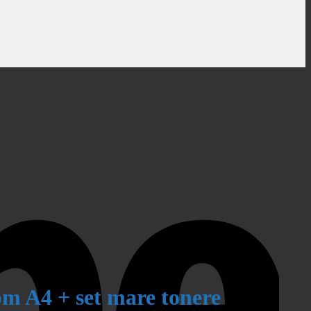
m A4 + set mare tonere