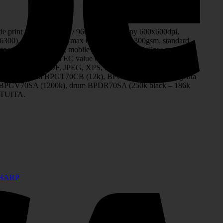
ie print 1200x1200dpi / 9600x600dpi, copy 600x600dpi,
00), iesire 500 coli (max 620), paper 52-300gsm, standard
, motion sensor, mobile print, serverless follow-me print,
touch screen 10.1", TEC value 0.41 kWh/week, scan speed
d PDF, Compact PDF, JPEG, XPS, Searchable PDF,
70BA (40k), cyan BPGT70CB (12k), BPGT70CA (24k), magenta
 BPGV70SA (1200k), drum BPDR70SA (250k black – 186k
RATUITA.
HARP