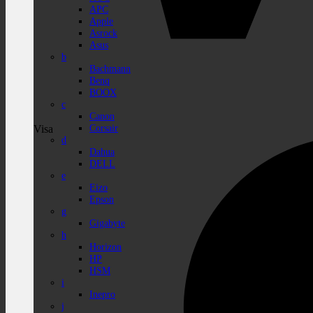
APC
Apple
Asrock
Asus
b
Bachmann
Benq
BOOX
c
Canon
Corsair
Visa
d
Dahua
DELL
e
Eizo
Epson
g
Gigabyte
h
Horizon
HP
HSM
i
Inepro
j