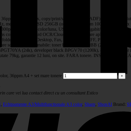
6ppm A4 in duplex, copy/print/scan, RSPF (DADF) 100 coli, rezolut
GHz, memorie 5GB, SSD 256GB (opt 512GB), alim 100+550 coli (max 63
00p mono -1900p color/luna, USB/Ethernet Gigabit/NFC/WiFi+Bluetooth
s connector, standard OCR/Cloud/OSA (integrare aplicatii externe), 
ed folder (SMB), opt Desktop, Fax, scan format TIFF, PDF, Encrypte
locare scoatere), consumabile: toner black BPGT70BB (20k), BPGT
T70YA (24k), developer black BPGV70 (1200k), developer color
reutate 79kg, garantie 12 luni, on site. FARA tonere. INSTALARE G
lor, 36ppm A4 + set mare tonere
?
in care vei lua contact direct cu un consultant Estico
M
,
Echipamente A3/Multifunctionale A3 color
,
Sharp
,
ShopAl
Brand:
S