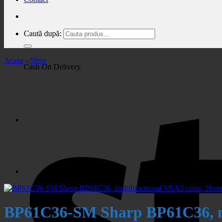
Caută după:
Acasa
-
Shop
Cash On Delivery
BP61C36-SM Sharp BP61C36, mul