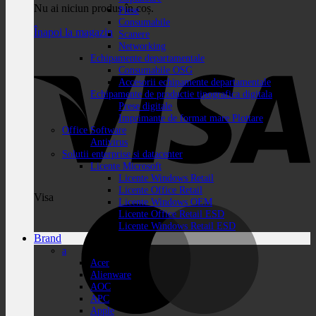
Nu ai niciun produs în coș.
Piese
Consumabile
Înapoi la magazin
Scanere
Networking
Echipamente departamentale
Consumabile OSG
Accesorii echipamente departamentale
Echipamente de productie tipografica digitala
Prese digitale
Imprimante de format mare Plottare
Office Software
Antivirus
Solutii enterprise si datacenter
Licente Microsoft
Licente Windows Retail
Licente Office Retail
Visa
Licente Windows OEM
Licente Office Retail ESD
Licente Windows Retail ESD
Brand
a
Acer
Alienware
AOC
APC
Apple