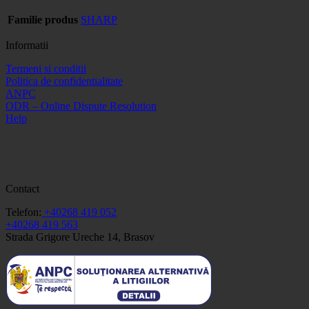
Familie produs
SHARP
Informatii
Termeni si conditii
Politica de confidentialitate
ANPC
ODR – Online Dispute Resolution
Help
Contact
Telefon:
+40268 419 052
+40268 419 563
Strada Grigore Ureche 14, Brasov