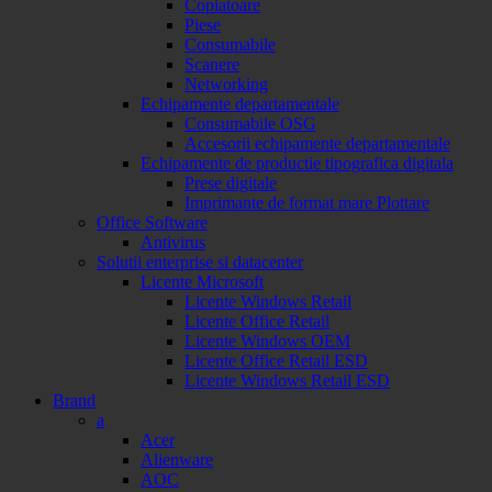
Copiatoare
Piese
Consumabile
Scanere
Networking
Echipamente departamentale
Consumabile OSG
Accesorii echipamente departamentale
Echipamente de productie tipografica digitala
Prese digitale
Imprimante de format mare Plottare
Office Software
Antivirus
Solutii enterprise si datacenter
Licente Microsoft
Licente Windows Retail
Licente Office Retail
Licente Windows OEM
Licente Office Retail ESD
Licente Windows Retail ESD
Brand
a
Acer
Alienware
AOC