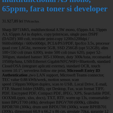
65ppm, fara toner si developer
31.927,89
lei
TVA inclus.
Sharp BP71M65, multifunctional A3W mono, 65ppm A4, 33ppm
A3, 65ppm A4 in duplex, copy/print/scan, single pass DSPF
(DADF) 300 coli, rezolutie print-copy 1200x1200dpi /
9600x600dpi / 600x600dpi, PCL6/PS3/PDF, fpo/fco 3.5s, procesor
quad core 1,6Ghz, memorie 5GB, SSD 256GB (opt 512GB), alim
100+550 coli (max 6300), iesire 500 coli (max 620), paper 52-
300gsm, standard banner 305-1300mm, duty 300k/luna, recomandat
19500p/luna, USB/Ethernet Gigabit/NFC/WiFi+Bluetooth, standard
Cloud/OSA (integrare aplicatii externe), standard OCR, touch
screen 10.1", serverless follow-me print,
Microsoft Entry ID
Authentication ,
two LAN support, Microsoft Teams connector,
TEC value 0.88 kWh/week, motion sensor, scan
speed
150ppm/300ipm
duplex, scan to USB, Local Drive, E-mail,
FTP, Shared folder (SMB), opt Desktop, Fax, scan format TIFF,
PDF, Encrypted PDF, Compact PDF, JPEG, XPS, Searchable PDF,
OOXML(pptx, xlsx, docx), TXT, RTF, warm up 13s, consumabile:
toner BPGT700 (40k), developer BPGV700 (600k), cilindru
BPDR700 (300k), drum unit BPDU700 (300k), waste BPHB701
(300k), dimensiuni 60,9 x 66,2 x 86 cm, greutate 70kg, garantie 12