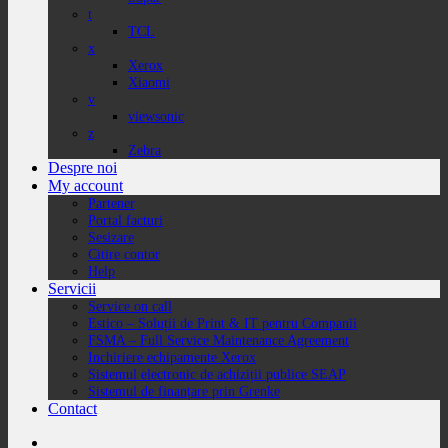
t
TCL
x
Xerox
Xiaomi
v
viewsonic
z
Zebra
Despre noi
My account
Partener
Portal facturi
Sesizare
Citire contor
Help
Servicii
Service on call
Estico – Soluții de Print & IT pentru Companii
FSMA – Full Service Maintenance Agreement
Inchiriere echipamente Xerox
Sistemul electronic de achiziții publice SEAP
Sistemul de finanțare prin Grenke
Contact