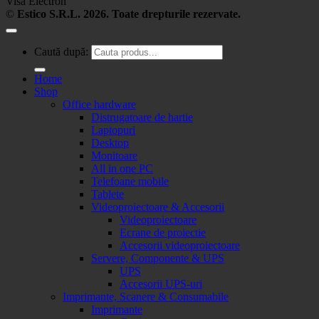
Visa Electron
©
Estico S.R.L. 2026. Toate drepturile rezervate.
Caută după:
Home
Shop
Office hardware
Distrugatoare de hartie
Laptopuri
Desktop
Monitoare
All in one PC
Telefoane mobile
Tablete
Videoproiectoare & Accesorii
Videoproiectoare
Ecrane de proiectie
Accesorii videoproiectoare
Servere, Componente & UPS
UPS
Accesorii UPS-uri
Imprimante, Scanere & Consumabile
Imprimante