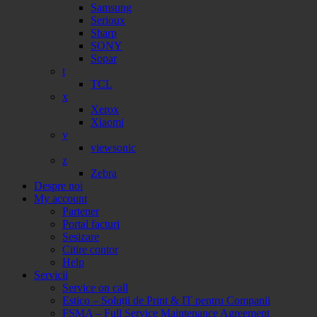
Samsung
Serioux
Sharp
SONY
Sopar
t
TCL
x
Xerox
Xiaomi
v
viewsonic
z
Zebra
Despre noi
My account
Partener
Portal facturi
Sesizare
Citire contor
Help
Servicii
Service on call
Estico – Soluții de Print & IT pentru Companii
FSMA – Full Service Maintenance Agreement