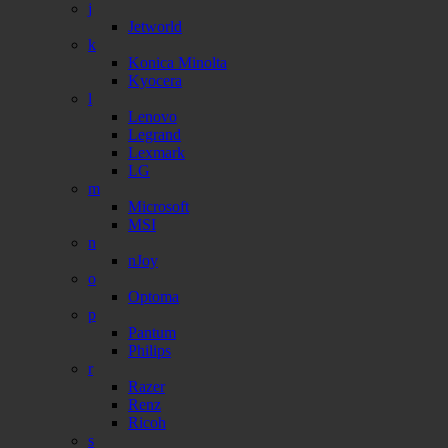
j
Jetworld
k
Konica Minolta
Kyocera
l
Lenovo
Legrand
Lexmark
LG
m
Microsoft
MSI
n
nJoy
o
Optoma
p
Pantum
Philips
r
Razer
Renz
Ricoh
s