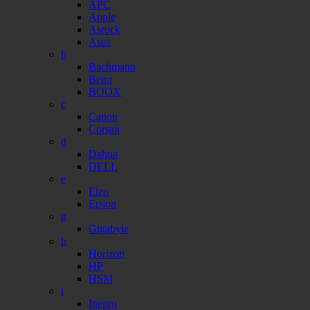
APC
Apple
Asrock
Asus
b
Bachmann
Benq
BOOX
c
Canon
Corsair
d
Dahua
DELL
e
Eizo
Epson
g
Gigabyte
h
Horizon
HP
HSM
i
Inepro