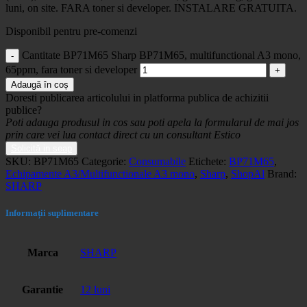
luni, on site. FARA toner si developer. INSTALARE GRATUITA.
Disponibil pentru pre-comenzi
Cantitate BP71M65 Sharp BP71M65, multifunctional A3 mono,
65ppm, fara toner si developer
Adaugă în coș
Doresti publicarea articolului in platforma publica de achizitii
publice?
Poti adauga produsul in cos sau poti apela la formularul de mai jos
prin care vei lua contact direct cu un consultant Estico
Solicită in seap
SKU:
BP71M65
Categorie:
Consumabile
Etichete:
BP71M65
,
Echipamente A3/Multifunctionale A3 mono
,
Sharp
,
ShopAl
Brand:
SHARP
Informații suplimentare
Marca
SHARP
Garantie
12 luni