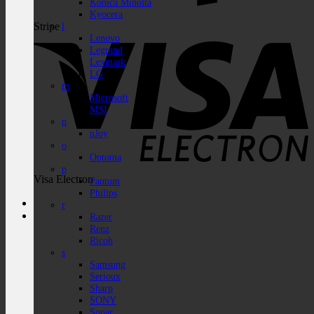
Konica Minolta
Kyocera
Stripe
l
Lenovo
Legrand
Lexmark
LG
m
Microsoft
MSI
n
nJoy
o
Optoma
p
Visa Electron
Pantum
Philips
r
Razer
Renz
Ricoh
s
Samsung
Serioux
Sharp
SONY
Sopar