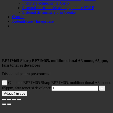
Inchiriere echipamente Xerox
Sistemul electronic de achiziții publice SEAP
Sistemul de finanțare prin Grenke
Contact
Autentificare / Înregistrare
BP71M65 Sharp BP71M65, multifunctional A3 mono, 65ppm,
fara toner si developer
Disponibil pentru pre-comenzi
Cantitate BP71M65 Sharp BP71M65, multifunctional A3 mono,
65ppm, fara toner si developer
Adaugă în coș