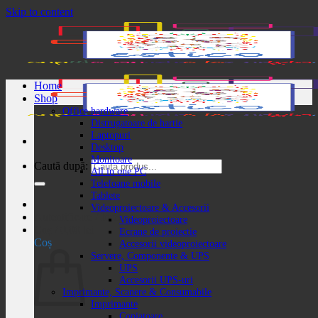
Skip to content
Home
Shop
Office hardware
Distrugatoare de hartie
Laptopuri
Desktop
Monitoare
Caută după:
All in one PC
Telefoane mobile
Tablete
Videoproiectoare & Accesorii
Autentificare / Înregistrare
Videoproiectoare
Coș /
0,00
lei
Ecrane de proiectie
Coș
Accesorii videoproiectoare
Servere, Componente & UPS
UPS
Accesorii UPS-uri
Imprimante, Scanere & Consumabile
Imprimante
Copiatoare