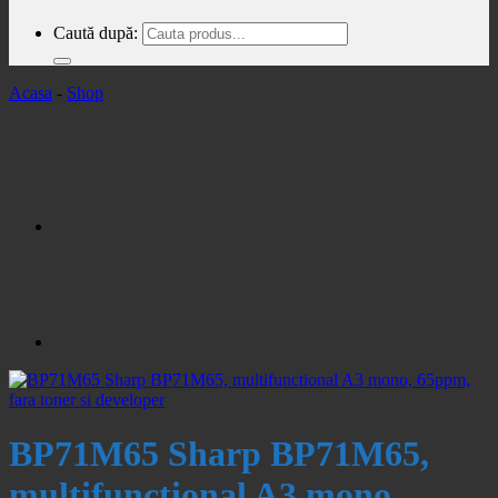
Caută după:
Acasa
-
Shop
BP71M65 Sharp BP71M65,
multifunctional A3 mono,