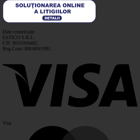
Date comerciale
ESTICO S.R.L.
CIF: RO1094402.
Reg.Com: J08/469/1991.
Visa