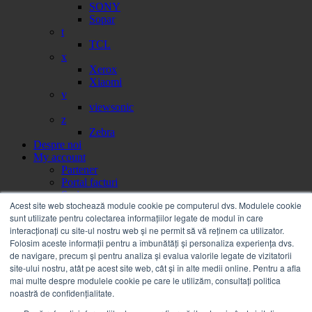
SONY
Sopar
t
TCL
x
Xerox
Xiaomi
v
viewsonic
z
Zebra
Despre noi
My account
Partener
Portal facturi
Sesizare
Acest site web stochează module cookie pe computerul dvs. Modulele cookie
Citire contor
sunt utilizate pentru colectarea informațiilor legate de modul în care
Help
interacționați cu site-ul nostru web și ne permit să vă reținem ca utilizator.
Servicii
Folosim aceste informații pentru a îmbunătăți și personaliza experiența dvs.
Service on call
de navigare, precum și pentru analiza și evalua valorile legate de vizitatorii
Estico – Soluții de Print & IT pentru Companii
site-ului nostru, atât pe acest site web, cât și în alte medii online. Pentru a afla
FSMA – Full Service Maintenance Agreement
mai multe despre modulele cookie pe care le utilizăm, consultați politica
Inchiriere echipamente Xerox
noastră de confidențialitate.
Sistemul electronic de achiziții publice SEAP
Sistemul de finanțare prin Grenke