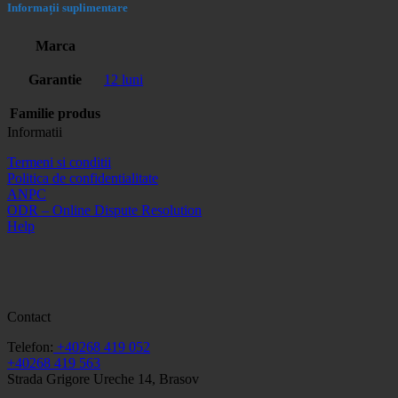
Informații suplimentare
Marca
Garantie
12 luni
Familie produs
Informatii
Termeni si conditii
Politica de confidentialitate
ANPC
ODR – Online Dispute Resolution
Help
Contact
Telefon:
+40268 419 052
+40268 419 563
Strada Grigore Ureche 14, Brasov