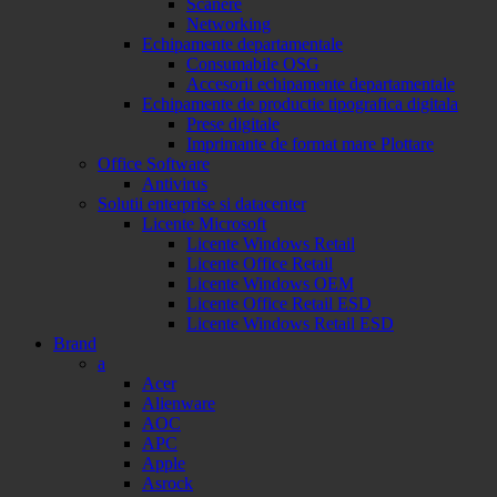
Scanere
Networking
Echipamente departamentale
Consumabile OSG
Accesorii echipamente departamentale
Echipamente de productie tipografica digitala
Prese digitale
Imprimante de format mare Plottare
Office Software
Antivirus
Solutii enterprise si datacenter
Licente Microsoft
Licente Windows Retail
Licente Office Retail
Licente Windows OEM
Licente Office Retail ESD
Licente Windows Retail ESD
Brand
a
Acer
Alienware
AOC
APC
Apple
Asrock