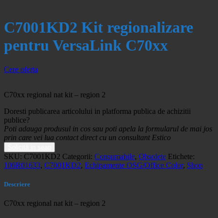
C7001KD2 Kit regionalizare
pentru VersaLink C70xx
Cere oferta
C70xx regional nat kit – region 2
Doresti publicarea articolului in platforma publica de achizitii
publice?
Poti adauga produsul in cos sau poti apela la formularul de mai jos
prin care vei lua contact direct cu un consultant Estico
Solicită in seap
SKU:
C7001KD2
Categorii:
Consumabile
,
Obsolete
Etichete:
106R01633
,
C7001KD2
,
Echipamente OSG/Office Color
,
Shop
Descriere
C70xx regional nat kit – region 2