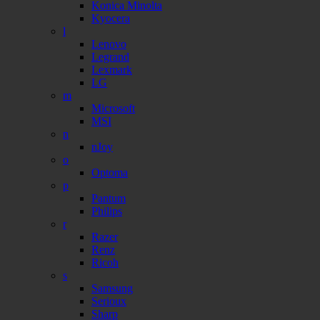
Konica Minolta
Kyocera
l
Lenovo
Legrand
Lexmark
LG
m
Microsoft
MSI
n
nJoy
o
Optoma
p
Pantum
Philips
r
Razer
Renz
Ricoh
s
Samsung
Serioux
Sharp