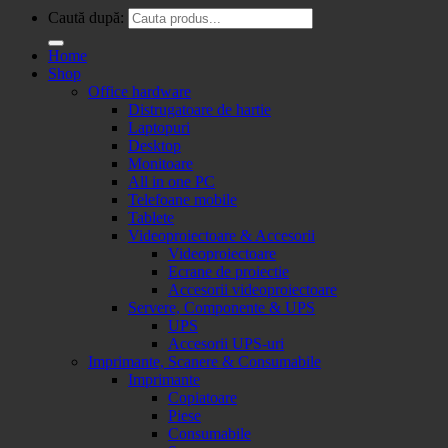
Caută după:
Home
Shop
Office hardware
Distrugatoare de hartie
Laptopuri
Desktop
Monitoare
All in one PC
Telefoane mobile
Tablete
Videoproiectoare & Accesorii
Videoproiectoare
Ecrane de proiectie
Accesorii videoproiectoare
Servere, Componente & UPS
UPS
Accesorii UPS-uri
Imprimante, Scanere & Consumabile
Imprimante
Copiatoare
Piese
Consumabile