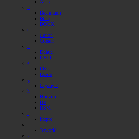
Asus
b
Bachmann
Benq
BOOX
c
Canon
Corsair
d
Dahua
DELL
e
Eizo
Epson
g
Gigabyte
h
Horizon
HP
HSM
i
Inepro
j
Jetworld
k