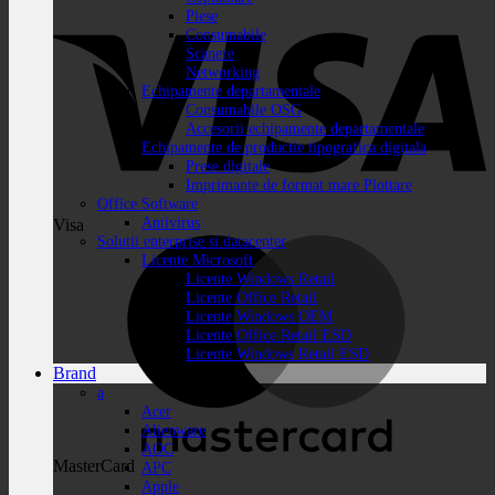
Piese
Consumabile
Scanere
Networking
Echipamente departamentale
Consumabile OSG
Accesorii echipamente departamentale
Echipamente de productie tipografica digitala
Prese digitale
Imprimante de format mare Plottare
Office Software
Antivirus
Visa
Solutii enterprise si datacenter
Licente Microsoft
Licente Windows Retail
Licente Office Retail
Licente Windows OEM
Licente Office Retail ESD
Licente Windows Retail ESD
Brand
a
Acer
Alienware
AOC
MasterCard
APC
Apple