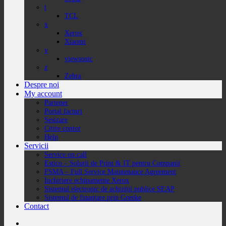
t
TCL
x
Xerox
Xiaomi
v
viewsonic
z
Zebra
Despre noi
My account
Partener
Portal facturi
Sesizare
Citire contor
Help
Servicii
Service on call
Estico – Soluții de Print & IT pentru Companii
FSMA – Full Service Maintenance Agreement
Inchiriere echipamente Xerox
Sistemul electronic de achiziții publice SEAP
Sistemul de finanțare prin Grenke
Contact